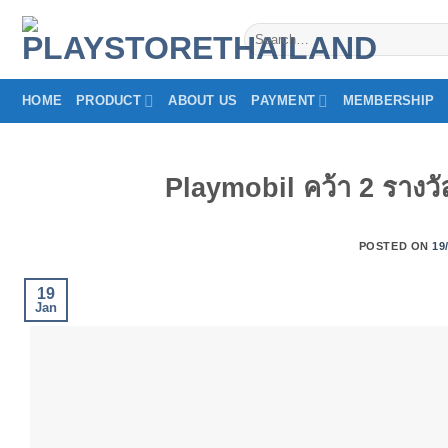
Skip
Search
to
for:
content
HOME
PRODUCT
ABOUT US
PAYMENT
MEMBERSHIP
Playmobil คว้า 2 รางวั
POSTED ON
19
19
Jan