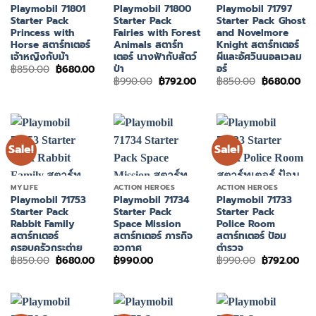
Playmobil 71801
Playmobil 71800
Playmobil 71797
Starter Pack
Starter Pack
Starter Pack Ghost
Princess with
Fairies with Forest
and Novelmore
Horse สตาร์ทเตอร์
Animals สตาร์ท
Knight สตาร์ทเตอร์
เจ้าหญิงกับม้า
เตอร์ นางฟ้ากับสัตว์
ผีและอัศวินนอลเวลม
ป่า
อร์
Original
Current
฿
850.00
฿
680.00
price
price
Original
Current
Original
Cur
฿
990.00
฿
792.00
฿
850.00
฿
680.00
was:
is:
price
price
price
pri
฿850.00.
฿680.00.
was:
is:
was:
is:
฿990.00.
฿792.00.
฿850.00.
฿68
Sale!
Sale!
MYLIFE
ACTION HEROES
ACTION HEROES
Playmobil 71753
Playmobil 71734
Playmobil 71733
Starter Pack
Starter Pack
Starter Pack
Rabbit Family
Space Mission
Police Room
สตาร์ทเตอร์
สตาร์ทเตอร์ ภารกิจ
สตาร์ทเตอร์ ป้อม
ครอบครัวกระต่าย
อวกาศ
ตำรวจ
Original
Current
Original
Cur
฿
850.00
฿
680.00
฿
990.00
฿
990.00
฿
792.00
price
price
price
pri
was:
is:
was:
is:
฿850.00.
฿680.00.
฿990.00.
฿79