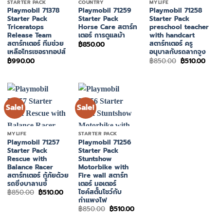
STARTER PACK
COUNTRY
MYLIFE
Playmobil 71378
Playmobil 71259
Playmobil 71258
Starter Pack
Starter Pack
Starter Pack
Triceratops
Horse Care สตาร์ท
preschool teacher
Release Team
เตอร์ การดูแลม้า
with handcart
สตาร์ทเตอร์ ทีมช่วย
สตาร์ทเตอร์ ครู
฿
850.00
เหลือไทรเซอราทอปส์
อนุบาลกับรถลากจูง
Original
Cur
฿
990.00
฿
850.00
฿
510.00
price
pri
was:
is:
฿850.00.
฿510
Sale!
Sale!
MYLIFE
STARTER PACK
Playmobil 71257
Playmobil 71256
Starter Pack
Starter Pack
Rescue with
Stuntshow
Balance Racer
Motorbike with
สตาร์ทเตอร์ กู้ภัยด้วย
Fire wall สตาร์ท
รถซิ่งบาลานซ์
เตอร์ มอเตอร์
ไซค์สตั้นโชว์กับ
Original
Current
฿
850.00
฿
510.00
price
price
กำแพงไฟ
was:
is:
Original
Current
฿
850.00
฿
510.00
฿850.00.
฿510.00.
price
price