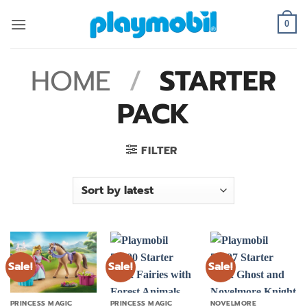
Skip
to
0
content
HOME
/
STARTER
PACK
FILTER
Sale!
Sale!
Sale!
PRINCESS MAGIC
PRINCESS MAGIC
NOVELMORE