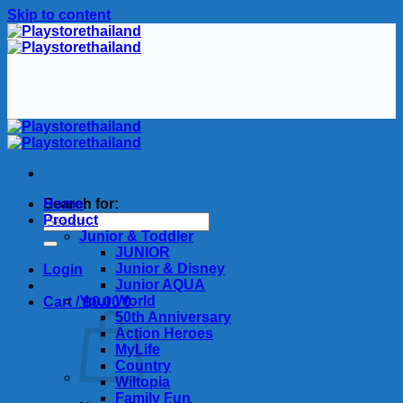
Skip to content
Search for:
Home
Product
Junior & Toddler
JUNIOR
Junior & Disney
Login
Junior AQUA
Your World
Cart /
฿
0.00
0
50th Anniversary
Action Heroes
MyLife
Country
Wiltopia
Family Fun