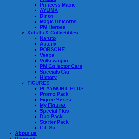
Princess Magic
AYUMA
Dinos
Magic Unicorns
PM Heroes
Kidults & Collectibles
Naruto
Asterix
PORSCHE
Vespa
Volkswagen
PM Collector Cars
Specials Car
History
FIGURES
PLAYMOBIL PLUS
Promo Pack
Figure Series
My Figures
Special Plus
Duo Pack
Starter Pack
Gift Set
About us
Payment