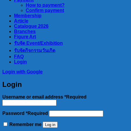
How to payment?
Confirm payment
Membership
Article
Catalogue 2026
Branches
Figure Art
รับจัด Event/Exhibition
รับจัดกิจกรรมวันเกิด
FAQ
Login
Login with
Google
Login
Username or email address
*
Required
Password
*
Required
Remember me
Log in