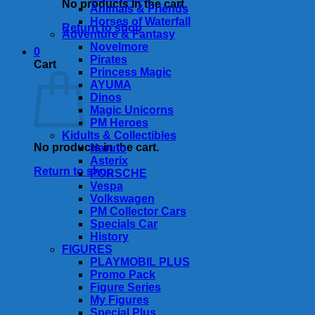
No products in the cart.
Animals & Friends
Horses of Waterfall
Return to shop
Adventure & Fantasy
Novelmore
0
Pirates
Cart
Princess Magic
AYUMA
Dinos
Magic Unicorns
PM Heroes
Kidults & Collectibles
No products in the cart.
Naruto
Asterix
Return to shop
PORSCHE
Vespa
Volkswagen
PM Collector Cars
Specials Car
History
FIGURES
PLAYMOBIL PLUS
Promo Pack
Figure Series
My Figures
Special Plus