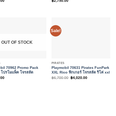
.00
฿
2,750.00
Sale!
OUT OF STOCK
+
S
PIRATES
bil 70962 Promo Pack
Playmobil 70631 Pirates FunPark
s โปรโมแพ็ค โจรสลัด
XXL Rico ฟิกเกอร์ โจรสลัด ริโค่ xxl
Original
Current
.00
฿
6,700.00
฿
4,020.00
price
price
was:
is:
฿6,700.00.
฿4,020.00.