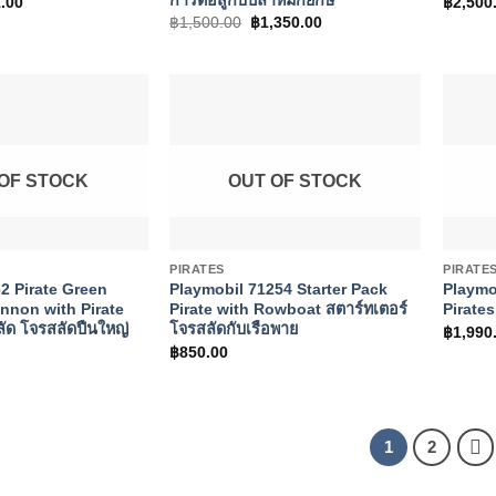
inal
Current
.00
฿
2,500
e
price
Original
Current
฿
1,500.00
฿
1,350.00
is:
price
price
.00.
฿891.00.
was:
is:
฿1,500.00.
฿1,350.00.
OF STOCK
OUT OF STOCK
+
+
PIRATES
PIRATE
2 Pirate Green
Playmobil 71254 Starter Pack
Playmo
annon with Pirate
Pirate with Rowboat สตาร์ทเตอร์
Pirate
ัด โจรสลัดปืนใหญ่
โจรสลัดกับเรือพาย
฿
1,990
฿
850.00
1
2