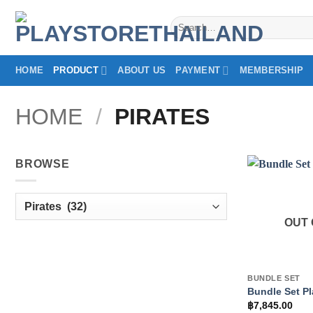
Skip
Search
to
for:
content
HOME
PRODUCT
ABOUT US
PAYMENT
MEMBERSHIP
HOME
/
PIRATES
BROWSE
OUT 
+
BUNDLE SET
Bundle Set Pl
฿
7,845.00