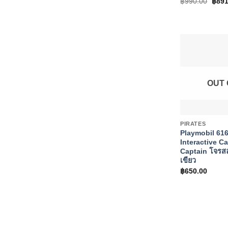
Orig
฿
990.00
฿
891
pric
was:
฿990
OUT 
+
PIRATES
Playmobil 616
Interactive C
Captain โจรสล
เขียว
฿
650.00