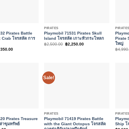
+
+
PIRATES
PIRATE
32 Pirates Battle
Playmobil 71531 Pirates Skull
Playmo
t Crab โจรสลัด การ
Island โจรสลัด เกาะหัวกระโหลก
Pirate 
ใหญ่
Original
Current
฿
2,500.00
฿
2,250.00
price
price
ginal
Current
,350.00
฿
4,990
was:
is:
ce
price
฿2,500.00.
฿2,250.00.
s:
is:
500.00.
฿1,350.00.
Sale!
+
+
PIRATES
PIRATE
20 Pirates Treasure
Playmobil 71419 Pirates Battle
Playmob
่าขุมทรัพย์
with the Giant Octopus โจรสลัด
Ship โจ
การต่อสู้กับปลาหมึกยักษ์