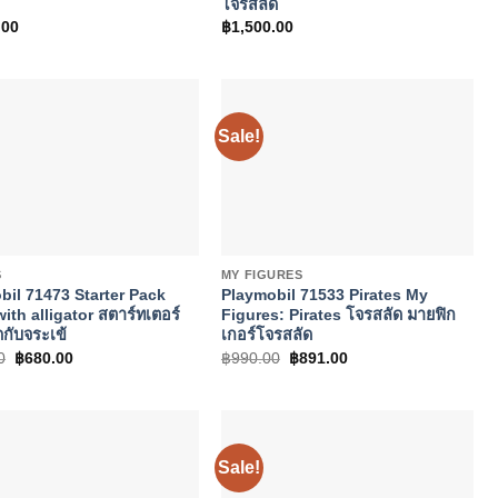
โจรสลัด
.00
฿
1,500.00
Sale!
+
S
MY FIGURES
bil 71473 Starter Pack
Playmobil 71533 Pirates My
with alligator สตาร์ทเตอร์
Figures: Pirates โจรสลัด มายฟิก
กับจระเข้
เกอร์โจรสลัด
Original
Current
Original
Current
0
฿
680.00
฿
990.00
฿
891.00
price
price
price
price
was:
is:
was:
is:
฿850.00.
฿680.00.
฿990.00.
฿891.00.
Sale!