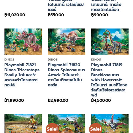
ไดโนเสาร์: เวโลซีแรป
ไดโนเสาร์: การสัง
เตอร์
เกตสไตกิโมล็อก
฿
11,020.00
฿
550.00
฿
990.00
DINOS
DINOS
DINOS
Playmobil 71821
Playmobil 71820
Playmobil 71819
Dinos Triceratops
Dinos Spinosaurus
Dinos
Family ไดโนเสาร์:
Attack ไดโนเสาร์:
Brachiosaurus
ครอบครัวไทรเซอรา
การโจมตีของสไปโน
with Hovercraft
ทอปส์
ซอรัส
ไดโนเสาร์ แบรคิโอซอ
รัสกับเรือโฮเวอร์ครา
ฟต์
฿
1,990.00
฿
2,990.00
฿
4,500.00
Sale!
Sale!