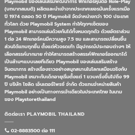
Playmobil ของเล่นเสริมพัฒนาการ ฟิกเกอร์หุ่นต่อ Role-Play
(บทบาทสมมติ) ผลิตและนำเข้าจากประเทศเยอรมันครั้งแรกเมือ
ปี 1974 ตลอด 50 ปี Playmobil จัดจำหน่ายกว่า 100 ประเทศ
ทั่วโลก ด้วย Playmobil System ทำให้ทุกๆเซ็ตของ
Playmobil สามารถเล่นด้วยกันได้ทั้งหมดทุกตัว ด้วยอัตราส่วน
1 ต่อ 24 ฟิกเกอร์คนมีความสูง 7.5 ซม และสามารถเปลี่ยนชิ้น
ส่วนได้แทบทุกชิ้น ตั้งแต่หัวจรดเท้า มีอุปกรณ์ประกอบต่างๆ ให้
เลือกสรรค์มากมาย ทำให้สามารถสร้างสรรค์ฟิกเกอร์ออกมาได้
เป็นล้านๆแบบเลยทีเดียว Playmobil ของเล่นเสริมสร้าง
จินตนาการ สร้างเรื่องราวอย่างสนุกสนานในโลกเสมือนจริงกับ
Playmobil เหมาะกับเด็กอายุเริ่มตั้งแต่ 1 ขวบครึ่งขึ้นไปถึง 99
ปี บริษัท โซลิด เอ็นเตอร์ไพรซ์ จำกัด ตัวแทนจำหน่ายสินค้า
Playmobil อย่างเป็นทางการเจ้าเดียวในประเทศไทย ในนาม
ของ Playstorethailand
ติดต่อเรา PLAYMOBIL THAILAND
02-8883500 ต่อ 111