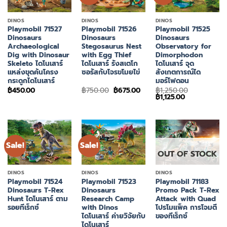
DINOS
DINOS
DINOS
Playmobil 71527
Playmobil 71526
Playmobil 71525
Dinosaurs
Dinosaurs
Dinosaurs
Archaeological
Stegosaurus Nest
Observatory for
Dig with Dinosaur
with Egg Thief
Dimorphodon
Skeleto ไดโนเสาร์
ไดโนเสาร์ รังสเตโก
ไดโนเสาร์ จุด
แหล่งขุดค้นโครง
ซอรัสกับโจรขโมยไข่
สังเกตการณ์ได
กระดูกไดโนเสาร์
มอร์โฟดอน
Original
Current
฿
450.00
฿
750.00
฿
675.00
฿
1,250.00
price
price
Original
Current
฿
1,125.00
was:
is:
price
price
฿750.00.
฿675.00.
was:
is:
฿1,250.00.
฿1,125.00.
Sale!
Sale!
OUT OF STOCK
DINOS
DINOS
DINOS
Playmobil 71524
Playmobil 71523
Playmobil 71183
Dinosaurs T-Rex
Dinosaurs
Promo Pack T-Rex
Hunt ไดโนเสาร์ ตาม
Research Camp
Attack with Quad
รอยทีเร็กซ์
with Dinos
โปรโมแพ็ค การโจมตี
ไดโนเสาร์ ค่ายวิจัยกับ
ของทีเร็กซ์
ไดโนเสาร์