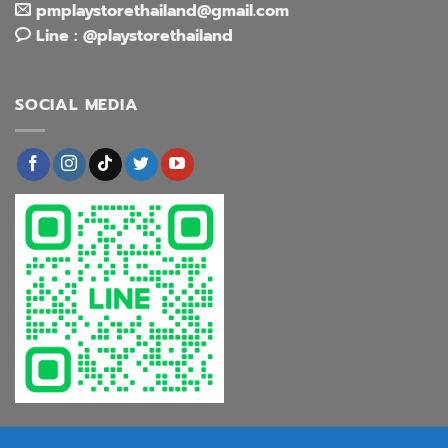
pmplaystorethailand@gmail.com
Line : @playstorethailand
SOCIAL MEDIA