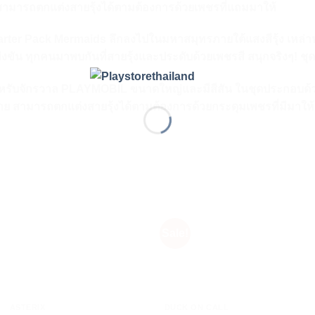
ัก สามารถตกแต่งสายรุ้งได้ตามต้องการด้วยเพชรที่แถมมาให้
er Pack Mermaids ลึกลงไปในมหาสมุทรภายใต้แสงสีรุ้ง เหล่านาง
่งขัน ทุกคนมาพบกันที่สายรุ้งและประดับด้วยเพชรสี สนุกจริงๆ! ชุ
รับจักรวาล PLAYMOBIL ขนาดใหญ่และมีสีสัน ในชุดประกอบด้วย
มาย สามารถตกแต่งสายรุ้งได้ตามต้องการด้วยกระดุมเพชรที่มีมาให้ 
Sale!
+
+
ASTERIX
DUCK ON CALL