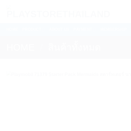
Skip
Search
to
for:
content
HOME
PRODUCT
ABOUT US
PAYMENT
MEMBERSHIP
HOME
/
สินค้าทั้งหมด