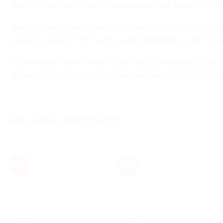
ใต้สายรุ้ง นางเงือกเก็บเปลือกหอยและเล่นกับสัตว์ทะเลผู้น่าร
สัมผัสประสบการณ์ความสนุกใต้ท้องทะเลกับ PLAYMOBIL Start
และเต่าทะเลแหวกว่ายร่วมกับนางเงือกที่มีชีวิตชีวา หลังการแข
PLAYMOBIL Starter Packs เป็นการแนะนำที่สมบูรณ์แบบสำห
ตัว ปลาดาว สายรุ้ง เปลือกหอย และสิ่งมหัศจรรย์อื่นๆ อีกมาก
RELATED PRODUCTS
Sale!
Sale!
+
+
JUNIOR
NARUTO