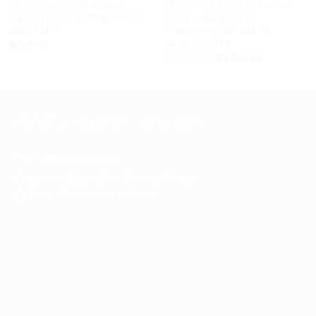
Playmobil 70934 Asterix
Playmobil 70916 DUCK ON
Roman troop แอสเทอริค กอง
CALL – Ambulance
ทหารโรมัน
Emergency Vehicle รถ
พยาบาลฉุกเฉิน
฿
795.00
Original
Current
฿
2,250.00
฿
1,350.00
price
price
was:
is:
฿2,250.00.
฿1,350.00.
ติดต่อเรา PLAYMOBIL THAILAND
02-8883500 ต่อ 111
pmplaystorethailand@gmail.com
Line : @playstorethailand