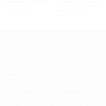
Playmobil 9384 1.2.3 Police
Playmobil 71096 Naruto
Car 123 รถตำรวจ
Figure Set นารูโตะ ฟิกเกอร์
เซ็ต
Original
Current
฿
850.00
฿
510.00
price
price
Original
Current
฿
350.00
฿
280.00
was:
is:
price
price
฿850.00.
฿510.00.
was:
is:
฿350.00.
฿280.00.
ABOUT US
Playmobil ของเล่นเสริมพัฒนาการ ฟิกเกอร์หุ่นต่อ Role-
Play (บทบาทสมมติ) ผลิตและนำเข้าจากประเทศเยอรมันครั้ง
แรกเมือ ปี 1974 ตลอด 50 ปี Playmobil จัดจำหน่ายกว่า 100
ประเทศทั่วโลก ด้วย Playmobil System ทำให้ทุกๆเซ็ตของ
Playmobil สามารถเล่นด้วยกันได้ทั้งหมดทุกตัว ด้วย
อัตราส่วน 1 ต่อ 24 ฟิกเกอร์คนมีความสูง 7.5 ซม และ
สามารถเปลี่ยนชิ้นส่วนได้แทบทุกชิ้น ตั้งแต่หัวจรดเท้า มี
อุปกรณ์ประกอบต่างๆ ให้เลือกสรรค์มากมาย ทำให้สามารถ
สร้างสรรค์ฟิกเกอร์ออกมาได้เป็นล้านๆแบบเลยทีเดียว