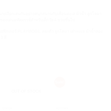
เงือกเล่นกันอย่างสนุกสนานกับเพื่อนทะเล ม้าน้ำ ลูกโลมา
ดของเล่นมหัศจรรย์สำหรับเด็กวัย 4 ขวบขึ้นไป
ฟิกเกอร์ PLAYMOBIL สองตัว ลูกโลมา เต่าทะเล ม้าน้ำสอง
3 สี
Sale!
OUT OF STOCK
+
+
JUNIOR
ASTERIX