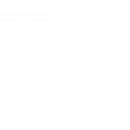
งหมด
งเล่นประกอบโชว์
,
ของเล่นเพลย์
ิกเกอร์playmobil
,
เพลย์โมบิล
,
เพล
ต่อplaymobil