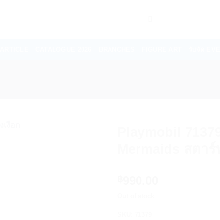
ARTICLE
CATALOGUE 2026
BRANCHES
FIGURE ART
รับจัด E
Playmobil 71379
Mermaids สตาร์ท
990.00
฿
Out of stock
SKU:
71379