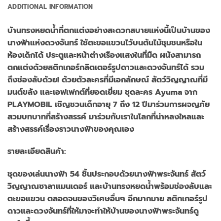
ADDITIONAL INFORMATION
บ้านทรงหยดน้ำที่ตกแต่งอย่างสะดวกสบายแห่งนี้เป็นบ้านของ
นางฟ้าแห่งดวงจันทร์ ใช้ตะขอแขวนไว้บนต้นไม้ชุมชนหรือใน
ห้องเด็กได้ ประตูและหน้าต่างเรืองแสงในที่มืด ผนังสามารถ
ตกแต่งด้วยสติกเกอร์กลิตเตอร์รูปดาวและดวงจันทร์ได้ รวม
ถึงช่องลับด้วย! ด้วยตัวละครที่มีเอกลักษณ์ สัตว์วิญญาณที่มี
มนต์ขลัง และเอฟเฟกต์ที่ยอดเยี่ยม ชุดละคร Ayuma จาก
PLAYMOBIL เชิญชวนเด็กอายุ 7 ถึง 12 ปีมาร่วมการผจญภัย
สวมบทบาทที่สร้างสรรค์ มาร่วมกับเราในโลกที่น่าหลงใหลและ
สร้างสรรค์เรื่องราวนางฟ้าของคุณเอง
รายละเอียดสินค้า:
ชุดของเล่นนางฟ้า 54 ชิ้นประกอบด้วยนางฟ้าพระจันทร์ สัตว์
วิญญาณซาลาแมนเดอร์ และบ้านทรงหยดน้ำพร้อมช่องลับและ
ตะขอแขวน ตลอดจนของวิเศษอื่นๆ อีกมากมาย สติกเกอร์รูป
ดาวและดวงจันทร์ที่ให้มาจะทำให้บ้านของนางฟ้าพระจันทร์ดู