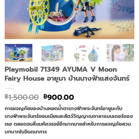
Playmobil 71349 AYUMA V Moon
Fairy House อายูมา บ้านนางฟ้าแสงจันทร์
Original
Current
1,500.00
900.00
฿
฿
price
price
การผจญภัยของบ้านหยดน้ำตานางฟ้าพระจันทร์อายูมะกับ
was:
is:
นางฟ้าพระจันทร์ซอมเนียและสัตว์วิญญาณซาลาแมนเดอร์ของ
฿1,500.00.
฿900.00.
เธอ ตลอดจนสิ่งมหัศจรรย์อีกมากมายสำหรับการผจญภัยสวม
บทบาทในจินตนาการ