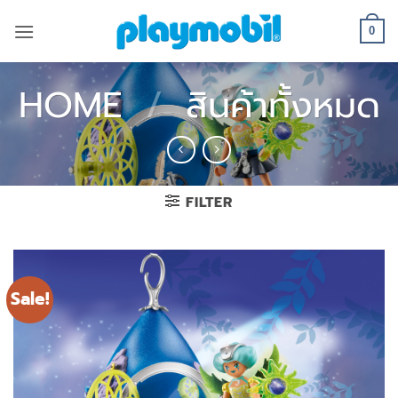
Skip
to
0
content
HOME
/
สินค้าทั้งหมด
FILTER
Sale!