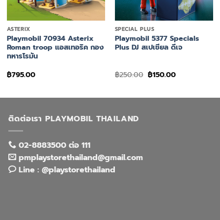
+
+
ASTERIX
SPECIAL PLUS
Playmobil 70934 Asterix
Playmobil 5377 Specials
Roman troop แอสเทอริค กอง
Plus DJ สเปเชียล ดีเจ
ทหารโรมัน
Original
Current
฿
795.00
฿
250.00
฿
150.00
price
price
was:
is:
฿250.00.
฿150.00.
ติดต่อเรา PLAYMOBIL THAILAND
02-8883500 ต่อ 111
pmplaystorethailand@gmail.com
Line : @playstorethailand