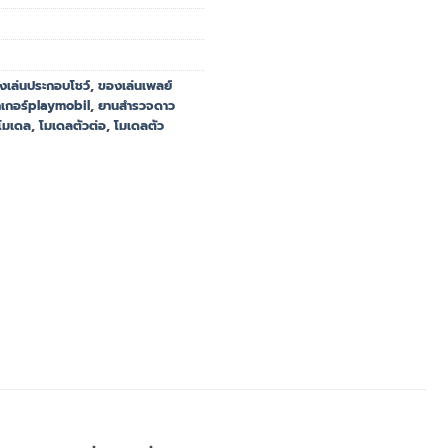
งเล่นประกอบโชว์
,
ของเล่นเพลย์
กเกอร์playmobil
,
ยานสำรวจดาว
โมเดล
,
โมเดลตัวต่อ
,
โมเดลตัว