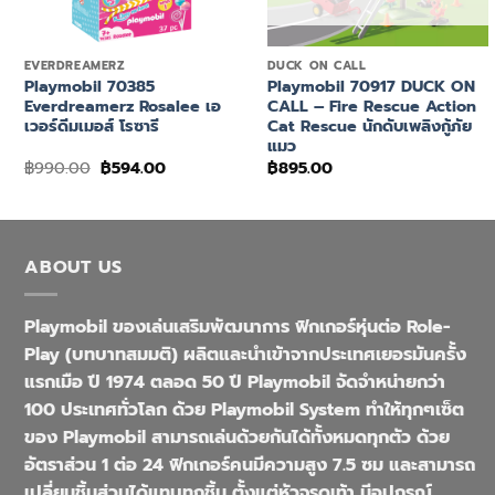
+
+
EVERDREAMERZ
DUCK ON CALL
Playmobil 70385
Playmobil 70917 DUCK ON
Everdreamerz Rosalee เอ
CALL – Fire Rescue Action
เวอร์ดีมเมอส์ โรซารี
Cat Rescue นักดับเพลิงกู้ภัย
แมว
Original
Current
฿
990.00
฿
594.00
฿
895.00
price
price
was:
is:
฿990.00.
฿594.00.
ABOUT US
Playmobil ของเล่นเสริมพัฒนาการ ฟิกเกอร์หุ่นต่อ Role-
Play (บทบาทสมมติ) ผลิตและนำเข้าจากประเทศเยอรมันครั้ง
แรกเมือ ปี 1974 ตลอด 50 ปี Playmobil จัดจำหน่ายกว่า
100 ประเทศทั่วโลก ด้วย Playmobil System ทำให้ทุกๆเซ็ต
ของ Playmobil สามารถเล่นด้วยกันได้ทั้งหมดทุกตัว ด้วย
อัตราส่วน 1 ต่อ 24 ฟิกเกอร์คนมีความสูง 7.5 ซม และสามารถ
เปลี่ยนชิ้นส่วนได้แทบทุกชิ้น ตั้งแต่หัวจรดเท้า มีอุปกรณ์