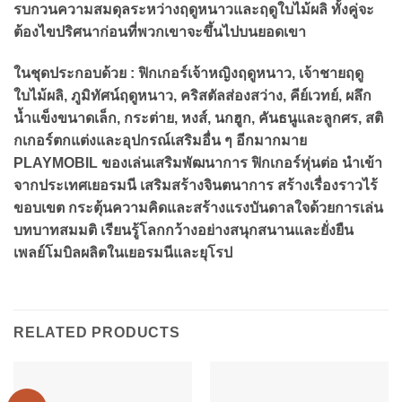
รบกวนความสมดุลระหว่างฤดูหนาวและฤดูใบไม้ผลิ ทั้งคู่จะ
ต้องไขปริศนาก่อนที่พวกเขาจะขึ้นไปบนยอดเขา
ในชุดประกอบด้วย : ฟิกเกอร์เจ้าหญิงฤดูหนาว, เจ้าชายฤดู
ใบไม้ผลิ, ภูมิทัศน์ฤดูหนาว, คริสตัลส่องสว่าง, คีย์เวทย์, ผลึก
น้ำแข็งขนาดเล็ก, กระต่าย, หงส์, นกฮูก, คันธนูและลูกศร, สติ
กเกอร์ตกแต่งและอุปกรณ์เสริมอื่น ๆ อีกมากมาย
PLAYMOBIL ของเล่นเสริมพัฒนาการ ฟิกเกอร์หุ่นต่อ นำเข้า
จากประเทศเยอรมนี เสริมสร้างจินตนาการ สร้างเรื่องราวไร้
ขอบเขต กระตุ้นความคิดและสร้างแรงบันดาลใจด้วยการเล่น
บทบาทสมมติ เรียนรู้โลกกว้างอย่างสนุกสนานและยั่งยืน
เพลย์โมบิลผลิตในเยอรมนีและยุโรป
RELATED PRODUCTS