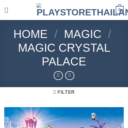
Skip
0
to
content
HOME
/
MAGIC
/
MAGIC CRYSTAL
PALACE
FILTER