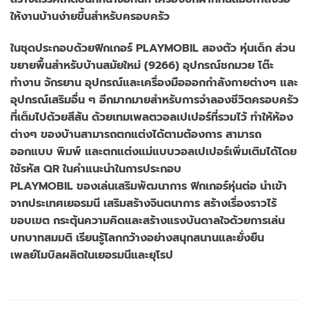
ให้งานบ้านง่ายขึ้นสำหรับครอบครัว
ในชุดประกอบด้วยฟิกเกอร์ PLAYMOBIL สองตัว หุ่นเด็ก ส่วน
ขยายพื้นสำหรับบ้านสมัยใหม่ (9266) อุปกรณ์ชกมวย โต๊ะ
ทำงาน จักรยาน อุปกรณ์และเครื่องมือออกกำลังกายต่างๆ และ
อุปกรณ์เสริมอื่น ๆ อีกมากมายสำหรับการจำลองชีวิตครอบครัว
ที่เต็มไปด้วยสีสัน ด้วยเทมเพลตวอลเปเปอร์ที่รวมไว้ ทำให้ห้อง
ต่างๆ ของบ้านสามารถตกแต่งได้ตามต้องการ สามารถ
ออกแบบ พิมพ์ และตกแต่งแม่แบบวอลเปเปอร์เพิ่มเติมได้โดย
ใช้รหัส QR ในคำแนะนำในการประกอบ
PLAYMOBIL ของเล่นเสริมพัฒนาการ ฟิกเกอร์หุ่นต่อ นำเข้า
จากประเทศเยอรมนี เสริมสร้างจินตนาการ สร้างเรื่องราวไร้
ขอบเขต กระตุ้นความคิดและสร้างแรงบันดาลใจด้วยการเล่น
บทบาทสมมติ เรียนรู้โลกกว้างอย่างสนุกสนานและยั่งยืน
เพลย์โมบิลผลิตในเยอรมนีและยุโรป