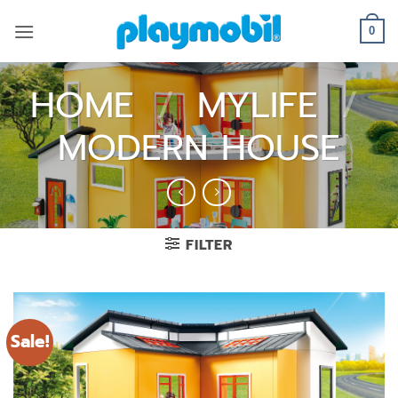
Skip
to
0
content
HOME
/
MYLIFE
/
MODERN HOUSE
FILTER
Sale!