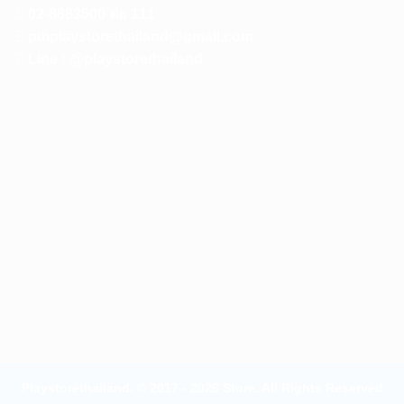
02-8883500 ต่อ 111
pmplaystorethailand@gmail.com
Line : @playstorethailand
Playstorethailand. © 2017 - 2026 Store. All Rights Reserved