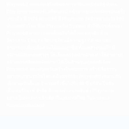
Playmobil ของเล่นเสริมพัฒนาการ ฟิกเกอร์หุ่นต่อ Role-
Play (บทบาทสมมติ) ผลิตและนำเข้าจากประเทศเยอรมันครั้ง
แรกเมือ ปี 1974 ตลอด 50 ปี Playmobil จัดจำหน่ายกว่า 100
ประเทศทั่วโลก ด้วย Playmobil System ทำให้ทุกๆเซ็ตของ
Playmobil สามารถเล่นด้วยกันได้ทั้งหมดทุกตัว ด้วย
อัตราส่วน 1 ต่อ 24 ฟิกเกอร์คนมีความสูง 7.5 ซม และ
สามารถเปลี่ยนชิ้นส่วนได้แทบทุกชิ้น ตั้งแต่หัวจรดเท้า มี
อุปกรณ์ประกอบต่างๆ ให้เลือกสรรค์มากมาย ทำให้สามารถ
สร้างสรรค์ฟิกเกอร์ออกมาได้เป็นล้านๆแบบเลยทีเดียว
Playmobil ของเล่นเสริมสร้างจินตนาการ สร้างเรื่องราว
อย่างสนุกสนานในโลกเสมือนจริงกับ Playmobil เหมาะกับ
เด็กอายุเริ่มตั้งแต่ 1 ขวบครึ่งขึ้นไปถึง 99 ปี บริษัท โซลิด
เอ็นเตอร์ไพรซ์ จำกัด ตัวแทนจำหน่ายสินค้า Playmobil
อย่างเป็นทางการเจ้าเดียวในประเทศไทย ในนามของ
Playstorethailand