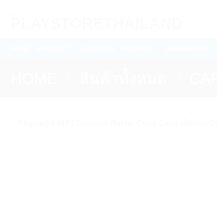
Skip
Search
to
for:
content
HOME
PRODUCT
ABOUT US
PAYMENT
MEMBERSHIP
HOME
/
สินค้าทั้งหมด
/
CA