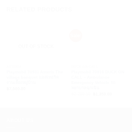
RELATED PRODUCTS
Sale!
OUT OF STOCK
+
+
ASTERIX
DUCK ON CALL
Playmobil 70931 Asterix The
Playmobil 70916 DUCK ON
village banquet แอสเทอริค
CALL – Ambulance
งานเลี้ยงหมู่บ้าน
Emergency Vehicle รถ
พยาบาลฉุกเฉิน
฿
7,500.00
Original
Current
฿
2,250.00
฿
1,350.00
price
price
was:
is:
฿2,250.00.
฿1,350.00
ABOUT US