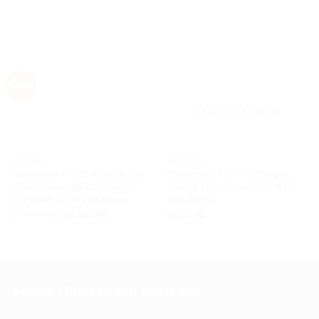
Sale!
OUT OF STOCK
+
+
ASTERIX
WILTOPIA
Playmobil 70932 Asterix Hut
Playmobil 71074 Wiltopia
of Vitalstatistix แอสเทอริค
Young Orangutan วิลโทเปีย
กระท่อมของ Vitalstatistix
ลูกอุรังอุตัง
Original
Current
฿
3,990.00
฿
3,591.00
฿
250.00
price
price
was:
is:
฿3,990.00.
฿3,591.00.
.
ติดต่อเรา PLAYMOBIL THAILAND