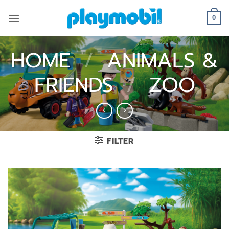
Skip
to
0
content
HOME
/
ANIMALS &
FRIENDS
/
ZOO
FILTER