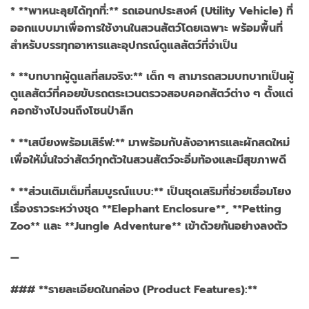
* **พาหนะลุยได้ทุกที่:** รถเอนกประสงค์ (Utility Vehicle) ที่
ออกแบบมาเพื่อการใช้งานในสวนสัตว์โดยเฉพาะ พร้อมพื้นที่
สำหรับบรรทุกอาหารและอุปกรณ์ดูแลสัตว์ที่จำเป็น
* **บทบาทผู้ดูแลที่สมจริง:** เด็ก ๆ สามารถสวมบทบาทเป็นผู้
ดูแลสัตว์ที่คอยขับรถตระเวนตรวจสอบคอกสัตว์ต่าง ๆ ตั้งแต่
คอกช้างไปจนถึงโซนป่าลึก
* **เสบียงพร้อมเสิร์ฟ:** มาพร้อมกับลังอาหารและผักสดใหม่
เพื่อให้มั่นใจว่าสัตว์ทุกตัวในสวนสัตว์จะอิ่มท้องและมีสุขภาพดี
* **ส่วนเติมเต็มที่สมบูรณ์แบบ:** เป็นชุดเสริมที่ช่วยเชื่อมโยง
เรื่องราวระหว่างชุด **Elephant Enclosure**, **Petting
Zoo** และ **Jungle Adventure** เข้าด้วยกันอย่างลงตัว
—
### **รายละเอียดในกล่อง (Product Features):**