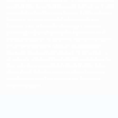
Play (บทบาทสมมติ) ผลิตและนำเข้าจากประเทศเยอรมันครั้ง
แรกเมือ ปี 1974 ตลอด 50 ปี Playmobil จัดจำหน่ายกว่า 100
ประเทศทั่วโลก ด้วย Playmobil System ทำให้ทุกๆเซ็ตของ
Playmobil สามารถเล่นด้วยกันได้ทั้งหมดทุกตัว ด้วย
อัตราส่วน 1 ต่อ 24 ฟิกเกอร์คนมีความสูง 7.5 ซม และ
สามารถเปลี่ยนชิ้นส่วนได้แทบทุกชิ้น ตั้งแต่หัวจรดเท้า มี
อุปกรณ์ประกอบต่างๆ ให้เลือกสรรค์มากมาย ทำให้สามารถ
สร้างสรรค์ฟิกเกอร์ออกมาได้เป็นล้านๆแบบเลยทีเดียว
Playmobil ของเล่นเสริมสร้างจินตนาการ สร้างเรื่องราว
อย่างสนุกสนานในโลกเสมือนจริงกับ Playmobil เหมาะกับ
เด็กอายุเริ่มตั้งแต่ 1 ขวบครึ่งขึ้นไปถึง 99 ปี บริษัท โซลิด
เอ็นเตอร์ไพรซ์ จำกัด ตัวแทนจำหน่ายสินค้า Playmobil
อย่างเป็นทางการเจ้าเดียวในประเทศไทย ในนามของ
Playstorethailand