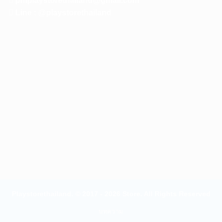
pmplaystorethailand@gmail.com
Line : @playstorethailand
Playstorethailand. © 2017 - 2026 Store. All Rights Reserved
บทความ