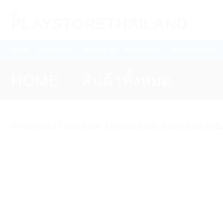
Skip
Search
to
for:
content
HOME
PRODUCT
ABOUT US
PAYMENT
MEMBERSHIP
HOME
/
สินค้าทั้งหมด