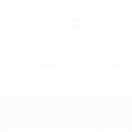
Sale!
OUT OF STOCK
+
+
PLAYMOBIL(R) PLUS
CARRY CASE
9879 PLAYMOBIL® PLUS
Playmobil 5649 Carry Case
Dream Castle เอ็กซ์คลูซีฟ
Backyard Barbecue เซ็ตกระ
ปราสาทเทพนิยาย
เป๋าเล็ก ปิ้งบาร์บีคิว
Original
Current
฿
9,990.00
฿
850.00
฿
510.00
price
price
was:
is:
฿850.00.
฿510.00.
ABOUT US
Playmobil ของเล่นเสริมพัฒนาการ ฟิกเกอร์หุ่นต่อ Role-