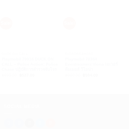
Sale!
Sale!
+
+
DUCK ON CALL
EVERDREAMERZ
Playmobil 70918 DUCK ON
Playmobil 70384
CALL – Police Action: Police
Everdreamerz Viona เอเวอร์
Chase ปฎิบัติการตำรวจจับโจร
ดีมเมอส์ วีโอน่า
Original
Current
Original
Current
฿
895.00
฿
537.00
฿
990.00
฿
594.00
price
price
price
price
was:
is:
was:
is:
฿895.00.
฿537.00.
฿990.00.
฿594.00.
SOCIAL MEDIA