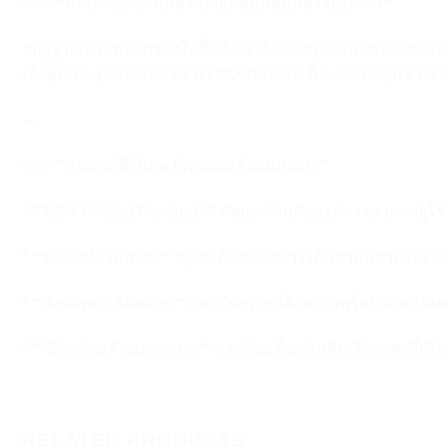
### **การผจญภัยในห้องแล็บเคลื่อนที่บนดาวอังคาร!**
สัญญาณประหลาดจากใต้พื้นดินกำลังนำทางนักบินอวกาศและหุ่นยนต์ไ
เพิ่งขุดพบ ชุดของเล่น PLAYMOBIL ESA นี้จะเปลี่ยนทุกช่วงเว
—
### **คุณสมบัติพิเศษ (Special Features):**
* **ESA Official Product:** พัฒนาร่วมกับองค์การอวกาศยุโร
* **Flexible Robot:** หุ่นยนต์ขยับท่าทางได้หลากหลายและมีแ
* **Analysis Station:** แท่นวิเคราะห์ตัวอย่างพร้อมจอมอนิเต
* **Glowing Fragments:** มาพร้อมชิ้นส่วนหินเรืองแสงที่เ
RELATED PRODUCTS