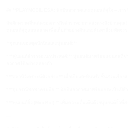
## **PLAYMOBIL ESA: นักบินอวกาศและหุ่นยนต์คู่ใจ – ภารกิ
สัมผัสความตื่นเต้นของภารกิจสำรวจอวกาศส่งตรงถึงบ้านคุณ!
หุ่นยนต์คู่หูแสนฉลาด เพื่อเก็บตัวอย่างดินและค้นหาสิ่งมหัศจ
**จุดเด่นของชุดนักบินและหุ่นยนต์:**
* **หุ่นยนต์สำรวจอเนกประสงค์:** หุ่นยนต์มาพร้อมแขนกลที่ช่วยห
อวกาศได้อย่างคล่องตัว
* **สถานีวิเคราะห์ตัวอย่าง:** เมื่อเก็บเศษหินหรือชิ้นส่วนเร
* **อุปกรณ์พกพาครบมือ:** นักบินอวกาศมาพร้อมกระเป๋าเป้สำห
* **หุ่นยนต์จิ๋ว (Mini Bot):** เพิ่มความตื่นเต้นด้วยหุ่นยนต์จิ๋ว
—