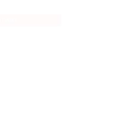
t with Robot ESA นักบินอวกาศและหุ่นยนต์ quantity
O CART