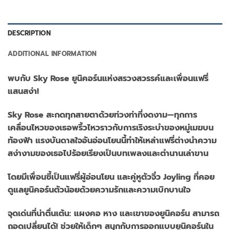
DESCRIPTION
ADDITIONAL INFORMATION
พบกับ Sky Rose ยูนิคอร์นแห่งสรวงสวรรค์และเพื่อนแฟรี่
แสนสง่า!
Sky Rose สะกดทุกสายตาด้วยท่วงท่าที่งดงาม—ทุกการ
เคลื่อนไหวของเธอพริ้วไหวราวกับการเริงระบำของหมู่เมฆบน
ท้องฟ้า แรงบันดาลใจอันอ่อนโยนนี้ทำให้เหล่าแฟรี่ต่างนำความ
สง่างามของเธอไปร้อยเรียงเป็นบทเพลงและตำนานเล่าขาน
โดยมีเพื่อนซี้เป็นแฟรี่ผู้อ่อนโยน และคู่หูตัวจิ๋ว Joyling ที่คอย
ดูแลยูนิคอร์นตัวน้อยด้วยความรักและความเบิกบานใจ
จุดเด่นที่น่าตื่นเต้น: แผงคอ หาง และเขาของยูนิคอร์น สามารถ
ถอดเปลี่ยนได้! ช่วยให้เด็กๆ สนุกกับการออกแบบยูนิคอร์นใน