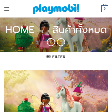
Skip
to
0
content
HOME
/
สินค้าทั้งหมด
FILTER