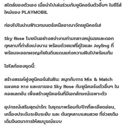
สไตล์ของตัวเอง เมื่อนำไปเล่นร่วมกับยูนิคอร์นตัวอื่นๆ ในซีรีส์
ใหม่ของ PLAYMOBIL
ท่องไปในน่านฟ้าเวทมนตร์เหนืออาณาจักรยูนิคอร์น!
Sky Rose โบยบินอย่างสง่างามท่ามกลางหมู่เมฆและดอก
กุหลาบที่กำลังเบ่งบาน พร้อมด้วยแฟรี่คู่ใจและ Joyling ที่
พร้อมจะออกผจญภัยในดินแดนแห่งความฝันไปพร้อมกัน
ไฮไลท์ของชุดนี้:
สร้างสรรค์ฝูงยูนิคอร์นในฝัน: สนุกกับการ Mix & Match
แผงคอ หาง และเขาของ Sky Rose กับยูนิคอร์นตัวอื่นๆ ใน
คอลเลกชัน เพื่อสร้างยูนิคอร์นที่มีเอกลักษณ์เฉพาะตัว
อุปกรณ์เสริมสุดน่ารัก: ในชุดมาพร้อมกับปีกที่ละเอียดอ่อน,
เครื่องประดับระยิบระยับ และ ต้นกุหลาบแสนสวย ที่ช่วยเติม
เต็มจินตนาการให้สมบูรณ์แบบ