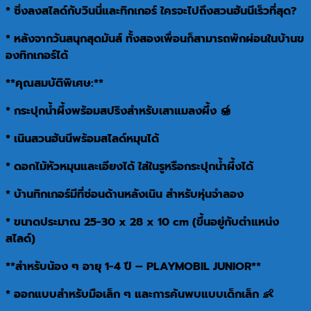
* ซิ่งลงสไลด์กับวินนี่และทิกเกอร์ ใครจะไปถึงสวนฮันนีเร็วที่สุด?
* หลังจากวันสนุกสุดมันส์ ทั้งสองเพื่อนก็สามารถพักผ่อนในบ้านข
องทิกเกอร์ได้
**คุณสมบัติพิเศษ:**
* กระปุกน้ำผึ้งพร้อมสปริงสำหรับเสาแมลงผึ้ง 🍯
* เนินสวนฮันนีพร้อมสไลด์หมุนได้
* ดอกไม้หัวหมุนและเอียงได้ ใส่ในรูหรือกระปุกน้ำผึ้งได้
* บ้านทิกเกอร์มีที่ซ่อนด้านหลังเนิน สำหรับหุ่นจำลอง
* ขนาดประมาณ 25-30 x 28 x 10 cm (ขึ้นอยู่กับตำแหน่ง
สไลด์)
**สำหรับน้อง ๆ อายุ 1-4 ปี – PLAYMOBIL JUNIOR**
* ออกแบบสำหรับมือเล็ก ๆ และการค้นพบแบบเด็กเล็ก 👶