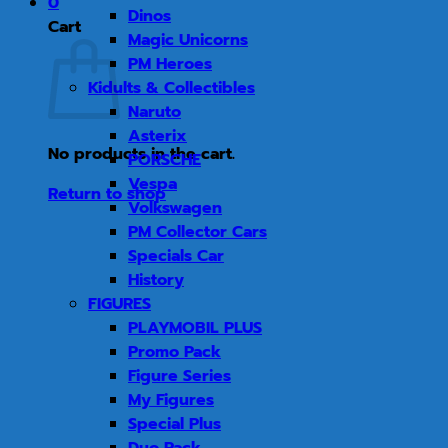
0
Dinos
Cart
Magic Unicorns
PM Heroes
Kidults & Collectibles
Naruto
Asterix
No products in the cart.
PORSCHE
Vespa
Return to shop
Volkswagen
PM Collector Cars
Specials Car
History
FIGURES
PLAYMOBIL PLUS
Promo Pack
Figure Series
My Figures
Special Plus