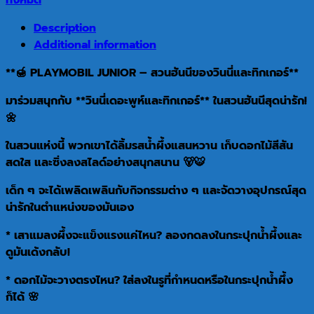
Description
Additional information
**🍯 PLAYMOBIL JUNIOR – สวนฮันนีของวินนี่และทิกเกอร์**
มาร่วมสนุกกับ **วินนี่เดอะพูห์และทิกเกอร์** ในสวนฮันนีสุดน่ารัก!
🌼
ในสวนแห่งนี้ พวกเขาได้ลิ้มรสน้ำผึ้งแสนหวาน เก็บดอกไม้สีสัน
สดใส และซิ่งลงสไลด์อย่างสนุกสนาน 🐻🐯
เด็ก ๆ จะได้เพลิดเพลินกับกิจกรรมต่าง ๆ และจัดวางอุปกรณ์สุด
น่ารักในตำแหน่งของมันเอง
* เสาแมลงผึ้งจะแข็งแรงแค่ไหน? ลองกดลงในกระปุกน้ำผึ้งและ
ดูมันเด้งกลับ!
* ดอกไม้จะวางตรงไหน? ใส่ลงในรูที่กำหนดหรือในกระปุกน้ำผึ้ง
ก็ได้ 🌸