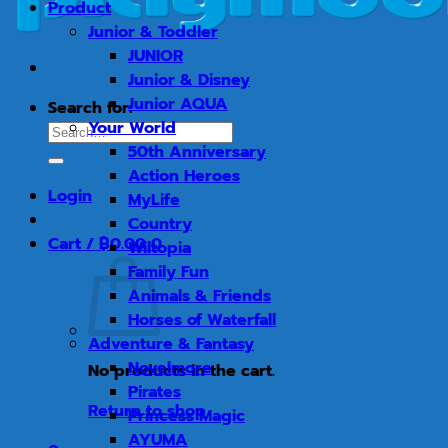
Product
Junior & Toddler
JUNIOR
Junior & Disney
Junior AQUA
Search for:
Your World
50th Anniversary
Action Heroes
Login
MyLife
Country
Cart /
฿
0.00
0
Wiltopia
Family Fun
Animals & Friends
Horses of Waterfall
Adventure & Fantasy
Novelmore
No products in the cart.
Pirates
Return to shop
Princess Magic
AYUMA