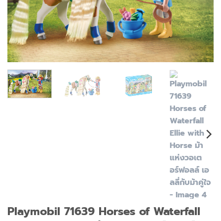
Playmobil 71639 Horses of Waterfall