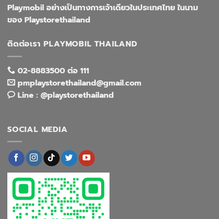
Playmobil อย่างเป็นทางการเจ้าเดียวในประเทศไทย ในนาม
ของ Playstorethailand
ติดต่อเรา PLAYMOBIL THAILAND
02-8883500 ต่อ 111
pmplaystorethailand@gmail.com
Line : @playstorethailand
SOCIAL MEDIA