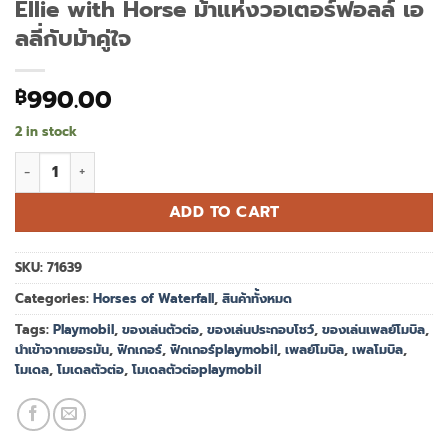
Ellie with Horse ม้าแห่งวอเตอร์ฟอลล์ เอ
ลลี่กับม้าคู่ใจ
990.00
฿
2 in stock
Playmobil 71639 Horses of Waterfall Ellie with Horse ม้าแห่งวอเต
ADD TO CART
SKU:
71639
Categories:
Horses of Waterfall
,
สินค้าทั้งหมด
Tags:
Playmobil
,
ของเล่นตัวต่อ
,
ของเล่นประกอบโชว์
,
ของเล่นเพลย์โมบิล
,
นำเข้าจากเยอรมัน
,
ฟิกเกอร์
,
ฟิกเกอร์playmobil
,
เพลย์โมบิล
,
เพลโมบิล
,
โมเดล
,
โมเดลตัวต่อ
,
โมเดลตัวต่อplaymobil