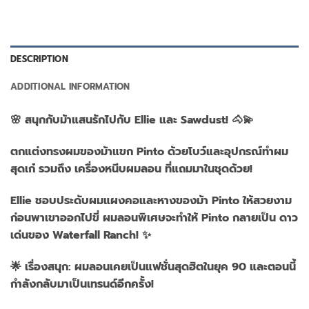
DESCRIPTION
ADDITIONAL INFORMATION
🌸 สนุกกับม้าแสนรักไปกับ Ellie และ Sawdust! 🐴💫
ตกแต่งทรงผมของม้าแขก Pinto ด้วยโบว์และอุปกรณ์ทำผม
สุดเก๋ รวมถึง เครื่องหนีบผมลอน ที่แถมมาในชุดด้วย!
Ellie ชอบประดับผมแผงคอและหางของม้า Pinto ให้สวยงาม
ก่อนพาเขาออกไปขี่ ผมลอนพิเศษจะทำให้ Pinto กลายเป็น ดาว
เด่นของ Waterfall Ranch! ✨
🌟 เรื่องสนุก: ผมลอนเคยเป็นแฟชั่นสุดฮิตในยุค 90 และตอนนี้
กำลังกลับมาเป็นเทรนด์อีกครั้ง!