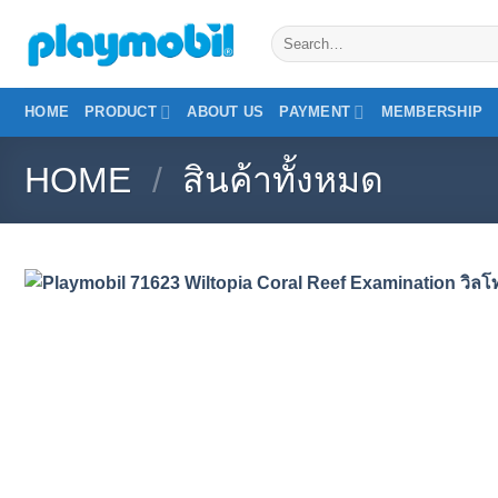
Skip
Search
to
for:
content
HOME
PRODUCT
ABOUT US
PAYMENT
MEMBERSHIP
HOME
/
สินค้าทั้งหมด