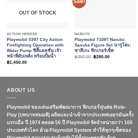
Sale!
OUT OF STOCK
+
+
ACTION HEROES
NARUTO
Playmobil 5397 City Action
Playmobil 71097 Naruto:
Firefighting Operation with
Sasuke Figure Set นารูโตะ:
Water Pump ซิตี้แอคชั่น เจ้า
ซาสึเกะ ฟิกเกอร์เซ็ต
หน้าที่ดับเพลิง พร้อมปั้มน้ำ
Original
Current
฿
350.00
฿
280.00
price
price
฿
1,450.00
was:
is:
฿350.00.
฿280.00.
ABOUT US
Playmobil ของเล่นเสริมพัฒนาการ ฟิกเกอร์หุ่นต่อ Role-
Play (บทบาทสมมติ) ผลิตและนำเข้าจากประเทศเยอรมันครั้ง
แรกเมือ ปี 1974 ตลอด 50 ปี Playmobil จัดจำหน่ายกว่า 100
ประเทศทั่วโลก ด้วย Playmobil System ทำให้ทุกๆเซ็ตของ
Playmobil สามารถเล่นด้วยกันได้ทั้งหมดทุกตัว ด้วย