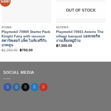
Sale!
OUT OF STOCK
+
+
AYUMA
ASTERIX
Playmobil 70905 Starter Pack
Playmobil 70931 Asterix The
Knight Fairy with raccoon
village banquet แอสเทอริค
สตาร์ทเตอร์ แพ็ค ไนท์แฟรี่กับ
งานเลี้ยงหมู่บ้าน
แรคคูน
฿
7,500.00
Original
Current
฿
1,250.00
฿
750.00
price
price
was:
is:
฿1,250.00.
฿750.00.
SOCIAL MEDIA