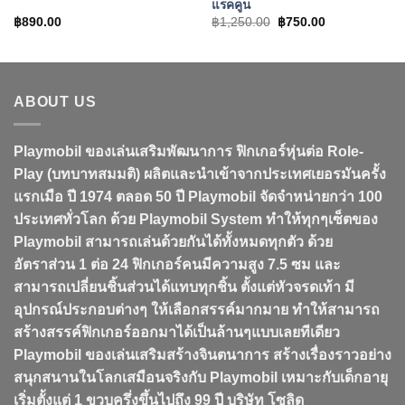
แรคคูน
Original
Current
฿
890.00
฿
1,250.00
฿
750.00
price
price
was:
is:
฿1,250.00.
฿750.00.
ABOUT US
Playmobil ของเล่นเสริมพัฒนาการ ฟิกเกอร์หุ่นต่อ Role-
Play (บทบาทสมมติ) ผลิตและนำเข้าจากประเทศเยอรมันครั้ง
แรกเมือ ปี 1974 ตลอด 50 ปี Playmobil จัดจำหน่ายกว่า 100
ประเทศทั่วโลก ด้วย Playmobil System ทำให้ทุกๆเซ็ตของ
Playmobil สามารถเล่นด้วยกันได้ทั้งหมดทุกตัว ด้วย
อัตราส่วน 1 ต่อ 24 ฟิกเกอร์คนมีความสูง 7.5 ซม และ
สามารถเปลี่ยนชิ้นส่วนได้แทบทุกชิ้น ตั้งแต่หัวจรดเท้า มี
อุปกรณ์ประกอบต่างๆ ให้เลือกสรรค์มากมาย ทำให้สามารถ
สร้างสรรค์ฟิกเกอร์ออกมาได้เป็นล้านๆแบบเลยทีเดียว
Playmobil ของเล่นเสริมสร้างจินตนาการ สร้างเรื่องราวอย่าง
สนุกสนานในโลกเสมือนจริงกับ Playmobil เหมาะกับเด็กอายุ
เริ่มตั้งแต่ 1 ขวบครึ่งขึ้นไปถึง 99 ปี บริษัท โซลิด