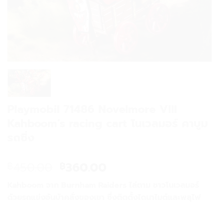
Playmobil 71486 Novelmore VIII
Kahboom’s racing cart โนเวลมอร์ คาบูม
รถซิ่ง
Original
Current
450.00
360.00
฿
฿
price
price
Kahboom จาก Burnham Raiders ไล่ตาม ชาวโนเวลมอร์
was:
is:
ด้วยรถแข่งอันบ้าคลั่งของเขา ซึ่งติดตั้งไดนาไมต์และพลุไฟ
฿450.00.
฿360.00.