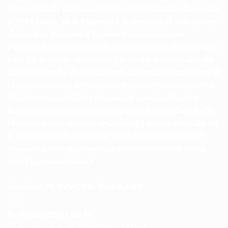
(บทบาทสมมติ) ผลิตและนำเข้าจากประเทศเยอรมันครั้งแรกเมือ
ปี 1974 ตลอด 50 ปี Playmobil จัดจำหน่ายกว่า 100 ประเทศ
ทั่วโลก ด้วย Playmobil System ทำให้ทุกๆเซ็ตของ
Playmobil สามารถเล่นด้วยกันได้ทั้งหมดทุกตัว ด้วยอัตราส่วน
1 ต่อ 24 ฟิกเกอร์คนมีความสูง 7.5 ซม และสามารถเปลี่ยนชิ้น
ส่วนได้แทบทุกชิ้น ตั้งแต่หัวจรดเท้า มีอุปกรณ์ประกอบต่างๆ ให้
เลือกสรรค์มากมาย ทำให้สามารถสร้างสรรค์ฟิกเกอร์ออกมาได้
เป็นล้านๆแบบเลยทีเดียว Playmobil ของเล่นเสริมสร้าง
จินตนาการ สร้างเรื่องราวอย่างสนุกสนานในโลกเสมือนจริงกับ
Playmobil เหมาะกับเด็กอายุเริ่มตั้งแต่ 1 ขวบครึ่งขึ้นไปถึง 99
ปี บริษัท โซลิด เอ็นเตอร์ไพรซ์ จำกัด ตัวแทนจำหน่ายสินค้า
Playmobil อย่างเป็นทางการเจ้าเดียวในประเทศไทย ในนาม
ของ Playstorethailand
ติดต่อเรา PLAYMOBIL THAILAND
02-8883500 ต่อ 111
pmplaystorethailand@gmail.com