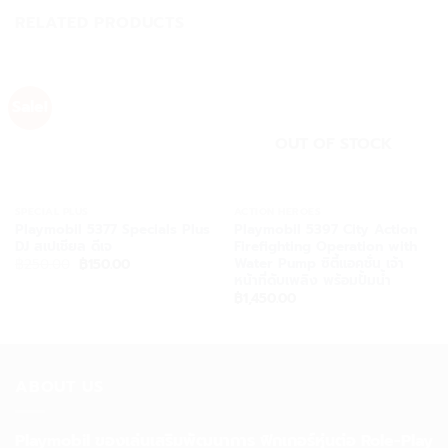
RELATED PRODUCTS
Sale!
OUT OF STOCK
SPECIAL PLUS
ACTION HEROES
Playmobil 5377 Specials Plus
Playmobil 5397 City Action
DJ สเปเชียล ดีเจ
Firefighting Operation with
Water Pump ซิตี้แอคชั่น เจ้า
Original
Current
฿
250.00
฿
150.00
price
price
หน้าที่ดับเพลิง พร้อมปั้มน้ำ
was:
is:
฿
1,450.00
฿250.00.
฿150.00.
ABOUT US
Playmobil ของเล่นเสริมพัฒนาการ ฟิกเกอร์หุ่นต่อ Role-Play