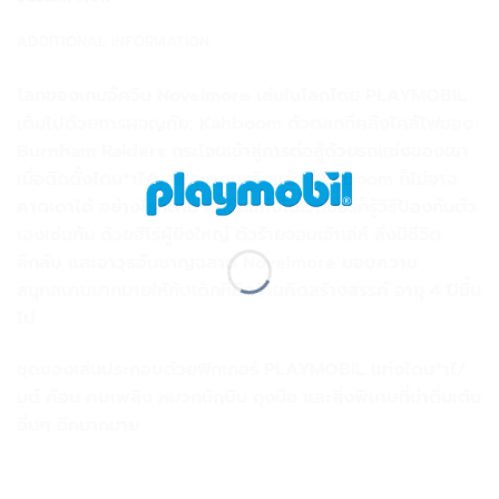
ADDITIONAL INFORMATION
โลกของเกมอัศวิน Novelmore เล่นในโลกโดย PLAYMOBIL
เต็มไปด้วยการผจญภัย: Kahboom ตัวตลกที่คลั่งไคล้ไฟของ
Burnham Raiders กระโจนเข้าสู่การต่อสู้ด้วยรถแข่งของเขา
เมื่อติดตั้งไดน*าไ/มต์และคบเพลิงแล้ว Kahboom ก็ไม่อาจ
คาดเดาได้ อย่างไรก็ตาม อัศวินแห่งโนเวลมอร์ก็รู้วิธีป้องกันตัว
เองเช่นกัน ด้วยฮีโร่ผู้ยิ่งใหญ่ ตัวร้ายจอมเจ้าเล่ห์ สิ่งมีชีวิต
ลึกลับ และอาวุธอันชาญฉลาด Novelmore มอบความ
สนุกสนานมากมายให้กับเด็กที่มีความคิดสร้างสรรค์ อายุ 4 ปีขึ้น
ไป
ชุดของเล่นประกอบด้วยฟิกเกอร์ PLAYMOBIL แท่งไดน*าไ/
มต์ ค้อน คบเพลิง หมวกนักบิน ถุงมือ และสิ่งพิเศษที่น่าตื่นเต้น
อื่นๆ อีกมากมาย