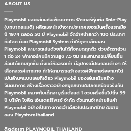
ABOUT US
Playmobil ของเล่นเสริมพัฒนาการ ฟิกเกอร์หุ่นต่อ Role-Play
(บทบาทสมมติ) ผลิตและนำเข้าจากประเทศเยอรมันครั้งแรกเมือ
ปี 1974 ตลอด 50 ปี Playmobil จัดจำหน่ายกว่า 100 ประเทศ
ทั่วโลก ด้วย Playmobil System ทำให้ทุกๆเซ็ตของ
Playmobil สามารถเล่นด้วยกันได้ทั้งหมดทุกตัว ด้วยอัตราส่วน
1 ต่อ 24 ฟิกเกอร์คนมีความสูง 7.5 ซม และสามารถเปลี่ยนชิ้น
ส่วนได้แทบทุกชิ้น ตั้งแต่หัวจรดเท้า มีอุปกรณ์ประกอบต่างๆ ให้
เลือกสรรค์มากมาย ทำให้สามารถสร้างสรรค์ฟิกเกอร์ออกมาได้
เป็นล้านๆแบบเลยทีเดียว Playmobil ของเล่นเสริมสร้าง
จินตนาการ สร้างเรื่องราวอย่างสนุกสนานในโลกเสมือนจริงกับ
Playmobil เหมาะกับเด็กอายุเริ่มตั้งแต่ 1 ขวบครึ่งขึ้นไปถึง 99
ปี บริษัท โซลิด เอ็นเตอร์ไพรซ์ จำกัด ตัวแทนจำหน่ายสินค้า
Playmobil อย่างเป็นทางการเจ้าเดียวในประเทศไทย ในนาม
ของ Playstorethailand
ติดต่อเรา PLAYMOBIL THAILAND