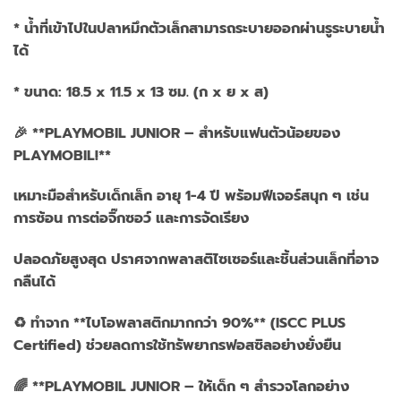
* น้ำที่เข้าไปในปลาหมึกตัวเล็กสามารถระบายออกผ่านรูระบายน้ำ
ได้
* ขนาด: 18.5 x 11.5 x 13 ซม. (ก x ย x ส)
🎉 **PLAYMOBIL JUNIOR – สำหรับแฟนตัวน้อยของ
PLAYMOBIL!**
เหมาะมือสำหรับเด็กเล็ก อายุ 1-4 ปี พร้อมฟีเจอร์สนุก ๆ เช่น
การซ้อน การต่อจิ๊กซอว์ และการจัดเรียง
ปลอดภัยสูงสุด ปราศจากพลาสติไซเซอร์และชิ้นส่วนเล็กที่อาจ
กลืนได้
♻️ ทำจาก **ไบโอพลาสติกมากกว่า 90%** (ISCC PLUS
Certified) ช่วยลดการใช้ทรัพยากรฟอสซิลอย่างยั่งยืน
🌈 **PLAYMOBIL JUNIOR – ให้เด็ก ๆ สำรวจโลกอย่าง