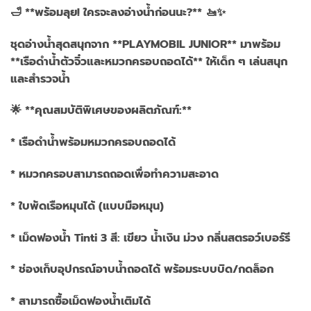
🛁 **พร้อมลุย! ใครจะลงอ่างน้ำก่อนนะ?** 🚤✨
ชุดอ่างน้ำสุดสนุกจาก **PLAYMOBIL JUNIOR** มาพร้อม
**เรือดำน้ำตัวจิ๋วและหมวกครอบถอดได้** ให้เด็ก ๆ เล่นสนุก
และสำรวจน้ำ
🌟 **คุณสมบัติพิเศษของผลิตภัณฑ์:**
* เรือดำน้ำพร้อมหมวกครอบถอดได้
* หมวกครอบสามารถถอดเพื่อทำความสะอาด
* ใบพัดเรือหมุนได้ (แบบมือหมุน)
* เม็ดฟองน้ำ Tinti 3 สี: เขียว น้ำเงิน ม่วง กลิ่นสตรอว์เบอร์รี
* ช่องเก็บอุปกรณ์อาบน้ำถอดได้ พร้อมระบบบิด/กดล็อก
* สามารถซื้อเม็ดฟองน้ำเติมได้