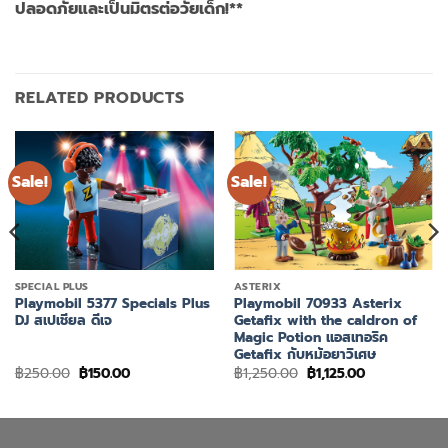
ปลอดภัยและเป็นมิตรต่อวัยเด็ก!**
RELATED PRODUCTS
Sale!
Sale!
SPECIAL PLUS
ASTERIX
Playmobil 5377 Specials Plus
Playmobil 70933 Asterix
DJ สเปเชียล ดีเจ
Getafix with the caldron of
Magic Potion แอสเทอริค
Getafix กับหม้อยาวิเศษ
Original
Current
Original
Current
฿
250.00
฿
150.00
฿
1,250.00
฿
1,125.00
price
price
price
price
was:
is:
was:
is:
฿250.00.
฿150.00.
฿1,250.00.
฿1,125.00.