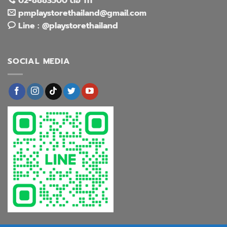
02-8883500 ต่อ 111
pmplaystorethailand@gmail.com
Line : @playstorethailand
SOCIAL MEDIA