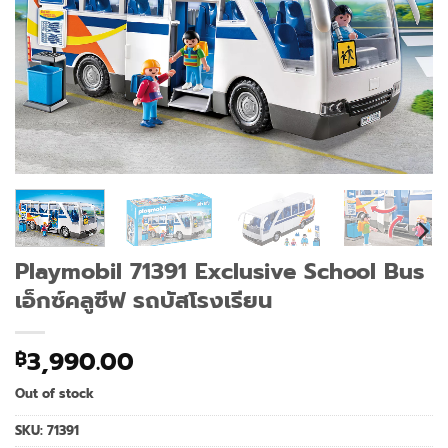
Playmobil 71391 Exclusive School Bus
เอ็กซ์คลูซีฟ รถบัสโรงเรียน
3,990.00
฿
Out of stock
SKU:
71391