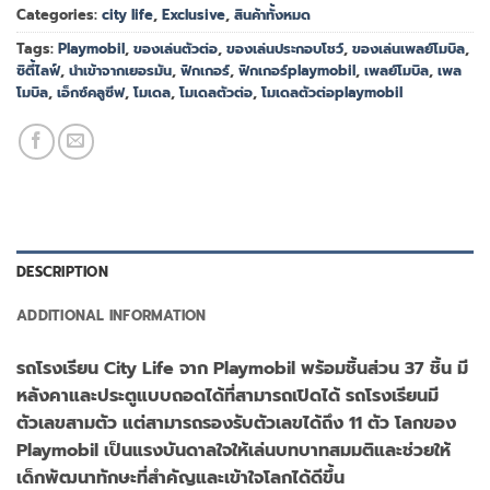
Categories:
city life
,
Exclusive
,
สินค้าทั้งหมด
Tags:
Playmobil
,
ของเล่นตัวต่อ
,
ของเล่นประกอบโชว์
,
ของเล่นเพลย์โมบิล
,
ซิตี้ไลฟ์
,
นำเข้าจากเยอรมัน
,
ฟิกเกอร์
,
ฟิกเกอร์playmobil
,
เพลย์โมบิล
,
เพล
โมบิล
,
เอ็กซ์คลูซีฟ
,
โมเดล
,
โมเดลตัวต่อ
,
โมเดลตัวต่อplaymobil
DESCRIPTION
ADDITIONAL INFORMATION
รถโรงเรียน City Life จาก Playmobil พร้อมชิ้นส่วน 37 ชิ้น มี
หลังคาและประตูแบบถอดได้ที่สามารถเปิดได้ รถโรงเรียนมี
ตัวเลขสามตัว แต่สามารถรองรับตัวเลขได้ถึง 11 ตัว โลกของ
Playmobil เป็นแรงบันดาลใจให้เล่นบทบาทสมมติและช่วยให้
เด็กพัฒนาทักษะที่สำคัญและเข้าใจโลกได้ดีขึ้น