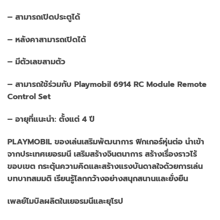
– สามารถเปิดประตูได้
– หลังคาสามารถเปิดได้
– มีตัวเลขสามตัว
– สามารถใช้ร่วมกับ Playmobil 6914 RC Module Remote
Control Set
– อายุที่แนะนำ: ตั้งแต่ 4 ปี
PLAYMOBIL ของเล่นเสริมพัฒนาการ ฟิกเกอร์หุ่นต่อ นำเข้า
จากประเทศเยอรมนี เสริมสร้างจินตนาการ สร้างเรื่องราวไร้
ขอบเขต กระตุ้นความคิดและสร้างแรงบันดาลใจด้วยการเล่น
บทบาทสมมติ เรียนรู้โลกกว้างอย่างสนุกสนานและยั่งยืน
เพลย์โมบิลผลิตในเยอรมนีและยุโรป