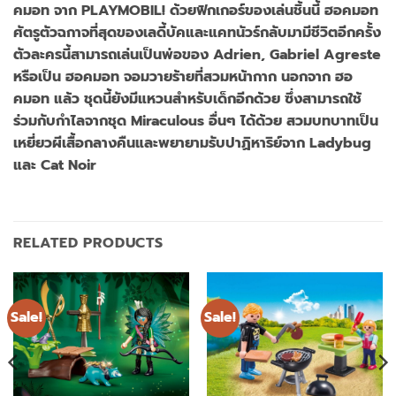
คมอท จาก PLAYMOBIL! ด้วยฟิกเกอร์ของเล่นชิ้นนี้ ฮอคมอท
ศัตรูตัวฉกาจที่สุดของเลดี้บัคและแคทนัวร์กลับมามีชีวิตอีกครั้ง
ตัวละครนี้สามารถเล่นเป็นพ่อของ Adrien, Gabriel Agreste
หรือเป็น ฮอคมอท จอมวายร้ายที่สวมหน้ากาก นอกจาก ฮอ
คมอท แล้ว ชุดนี้ยังมีแหวนสำหรับเด็กอีกด้วย ซึ่งสามารถใช้
ร่วมกับกำไลจากชุด Miraculous อื่นๆ ได้ด้วย สวมบทบาทเป็น
เหยี่ยวผีเสื้อกลางคืนและพยายามรับปาฏิหาริย์จาก Ladybug
และ Cat Noir
RELATED PRODUCTS
Sale!
Sale!