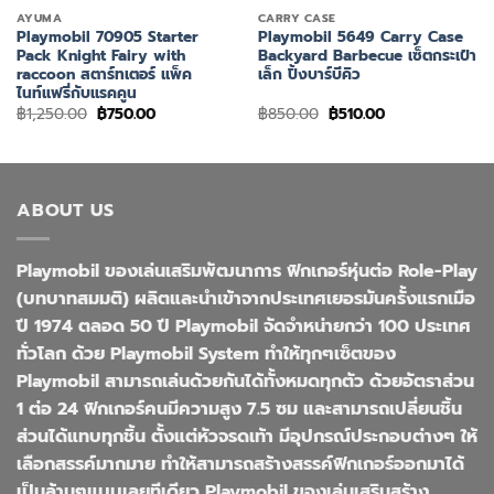
AYUMA
CARRY CASE
Playmobil 70905 Starter
Playmobil 5649 Carry Case
Pack Knight Fairy with
Backyard Barbecue เซ็ตกระเป๋า
raccoon สตาร์ทเตอร์ แพ็ค
เล็ก ปิ้งบาร์บีคิว
ไนท์แฟรี่กับแรคคูน
Original
Current
Original
Current
฿
1,250.00
฿
750.00
฿
850.00
฿
510.00
price
price
price
price
was:
is:
was:
is:
฿1,250.00.
฿750.00.
฿850.00.
฿510.00.
ABOUT US
Playmobil ของเล่นเสริมพัฒนาการ ฟิกเกอร์หุ่นต่อ Role-Play
(บทบาทสมมติ) ผลิตและนำเข้าจากประเทศเยอรมันครั้งแรกเมือ
ปี 1974 ตลอด 50 ปี Playmobil จัดจำหน่ายกว่า 100 ประเทศ
ทั่วโลก ด้วย Playmobil System ทำให้ทุกๆเซ็ตของ
Playmobil สามารถเล่นด้วยกันได้ทั้งหมดทุกตัว ด้วยอัตราส่วน
1 ต่อ 24 ฟิกเกอร์คนมีความสูง 7.5 ซม และสามารถเปลี่ยนชิ้น
ส่วนได้แทบทุกชิ้น ตั้งแต่หัวจรดเท้า มีอุปกรณ์ประกอบต่างๆ ให้
เลือกสรรค์มากมาย ทำให้สามารถสร้างสรรค์ฟิกเกอร์ออกมาได้
เป็นล้านๆแบบเลยทีเดียว Playmobil ของเล่นเสริมสร้าง