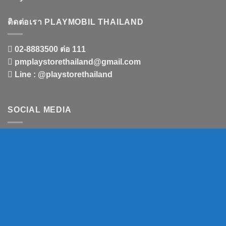
ติดต่อเรา PLAYMOBIL THAILAND
02-8883500 ต่อ 111
pmplaystorethailand@gmail.com
Line : @playstorethailand
SOCIAL MEDIA
Playstorethailand. © 2017 - 2026 Store. All Rights Reserved
บทความ
This page is not owned, run, endorsed or authorized by