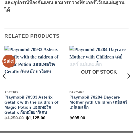
และอุปกรณ์ป้องกันแขน สามารถวางฟิกเกอร์ไว้บนแผ่นฐาน
ได้
RELATED PRODUCTS
Sale!
OUT OF STOCK
ASTERIX
DAYCARE
Playmobil 70933 Asterix
Playmobil 70284 Daycare
Getafix with the caldron of
Mother with Children เดย์แคร์
Magic Potion แอสเทอริค
แม่และเด็ก
Getafix กับหม้อยาวิเศษ
Original
Current
฿
1,250.00
฿
1,125.00
฿
695.00
price
price
was:
is:
฿1,250.00.
฿1,125.00.