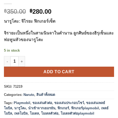
Original
Current
350.00
280.00
฿
฿
price
price
นารูโตะ: จิไรยะ ฟิกเกอร์เซ็ต
was:
is:
฿350.00.
฿280.00.
จิรายะเป็นหนึ่งในสามนินจาในตำนาน ลูกศิษย์ของฮิรุเซ็นและ
พ่อทูนหัวของนารูโตะ
5 in stock
Playmobil 71219 Naruto: Jiraiya Figure Set นารูโตะ: จิไรยะ ฟิกเกอ
ADD TO CART
SKU:
71219
Categories:
Naruto
,
สินค้าทั้งหมด
Tags:
Playmobil
,
ของเล่นตัวต่อ
,
ของเล่นประกอบโชว์
,
ของเล่นเพลย์
โมบิล
,
นารูโตะ
,
นำเข้าจากเยอรมัน
,
ฟิกเกอร์
,
ฟิกเกอร์playmobil
,
เพลย์
โมบิล
,
เพลโมบิล
,
โมเดล
,
โมเดลตัวต่อ
,
โมเดลตัวต่อplaymobil