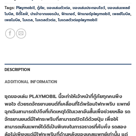
Tags:
Playmobil
,
กู้ภัย
,
ของเล่นตัวต่อ
,
ของเล่นประกอบโชว์
,
ของเล่นเพลย์
โมบิล
,
ซิตี้ไลฟ์
,
นำเข้าจากเยอรมัน
,
ฟิกเกอร์
,
ฟิกเกอร์playmobil
,
เพลย์โมบิล
,
เพลโมบิล
,
โมเดล
,
โมเดลตัวต่อ
,
โมเดลตัวต่อplaymobil
DESCRIPTION
ADDITIONAL INFORMATION
ชุดของเล่น PLAYMOBIL นี้จะทำให้เจ้าหน้าที่กู้ภัยทุกคนพึง
พอใจ ด้วยรถจักรยานยนต์ที่เคลื่อนที่ได้พร้อมไฟกะพริบ แพทย์
ฉุกเฉินสามารถไปถึงที่เกิดเหตุได้ในเวลาอันสั้นเพื่อช่วยเหลือ รถ
จักรยานยนต์มีไฟกระพริบที่สามารถเปิดได้ด้วยปุ่ม เพื่อให้
สามารถเห็นแพทย์ได้ดีเป็นพิเศษในการจราจรที่คับคั่ง รถสอง
ล้อไม่เพียงแต่มีไฟกะพริบที่ด้านหลังของเคสแพทย์เท่านั้น แต่