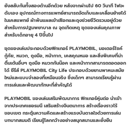
ยังสลับกันทั้งสองด้านอีกด้วย หลังจากผ่านไป 60 วินาที ไฟจะ
ดับเอง อุปกรณ์ทางการแพทย์สามารถจัดเก็บและเคลื่อนย้ายได้
ในเคสแพทย์ ผ้าพันแผลเข้าเฝือกและถุงช่วยชีวิตรวมอยู่ด้วย
สำหรับการปฐมพยาบาล ณ จุดเกิดเหตุ ชุดของเล่นคุณภาพ
สำหรับเด็กอายุ 4 ปีขึ้นไป
ชุดของเล่นประกอบด้วยฟิกเกอร์ PLAYMOBIL, มอเตอร์ไซค์
กู้ภัย, หมวก, ถุงมือ, หน้ากาก, เคสคุณหมอ และสิ่งพิเศษที่น่า
ตื่นเต้นอื่นๆ ถุงมือ หมวกกันน๊อค และหน้ากากสามารถถอดออก
ได้ ซีรีส์ PLAYMOBIL City Life ประกอบด้วยยานพาหนะสมัย
ใหม่และแบบจำลองที่เหมือนจริง ซึ่งเด็กๆ สามารถเรียนรู้ผ่าน
การเล่นและพัฒนาทักษะที่สำคัญได้
PLAYMOBIL ของเล่นเสริมพัฒนาการ ฟิกเกอร์หุ่นต่อ นำเข้า
จากประเทศเยอรมนี เสริมสร้างจินตนาการ สร้างเรื่องราวไร้
ขอบเขต กระตุ้นความคิดและสร้างแรงบันดาลใจด้วยการเล่น
บทบาทสมมติ เรียนรู้โลกกว้างอย่างสนุกสนานและยั่งยืน