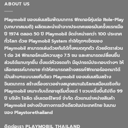
ABOUT US
Playmobil ของเล่นเสริมพัฒนาการ ฟิกเกอร์หุ่นต่อ Role-Play
(บทบาทสมมติ) ผลิตและนำเข้าจากประเทศเยอรมันครั้งแรกเมือ
ปี 1974 ตลอด 50 ปี Playmobil จัดจำหน่ายกว่า 100 ประเทศ
ทั่วโลก ด้วย Playmobil System ทำให้ทุกๆเซ็ตของ
Playmobil สามารถเล่นด้วยกันได้ทั้งหมดทุกตัว ด้วยอัตราส่วน
1 ต่อ 24 ฟิกเกอร์คนมีความสูง 7.5 ซม และสามารถเปลี่ยนชิ้น
ส่วนได้แทบทุกชิ้น ตั้งแต่หัวจรดเท้า มีอุปกรณ์ประกอบต่างๆ ให้
เลือกสรรค์มากมาย ทำให้สามารถสร้างสรรค์ฟิกเกอร์ออกมาได้
เป็นล้านๆแบบเลยทีเดียว Playmobil ของเล่นเสริมสร้าง
จินตนาการ สร้างเรื่องราวอย่างสนุกสนานในโลกเสมือนจริงกับ
Playmobil เหมาะกับเด็กอายุเริ่มตั้งแต่ 1 ขวบครึ่งขึ้นไปถึง 99
ปี บริษัท โซลิด เอ็นเตอร์ไพรซ์ จำกัด ตัวแทนจำหน่ายสินค้า
Playmobil อย่างเป็นทางการเจ้าเดียวในประเทศไทย ในนาม
ของ Playstorethailand
ติดต่อเรา PLAYMOBIL THAILAND