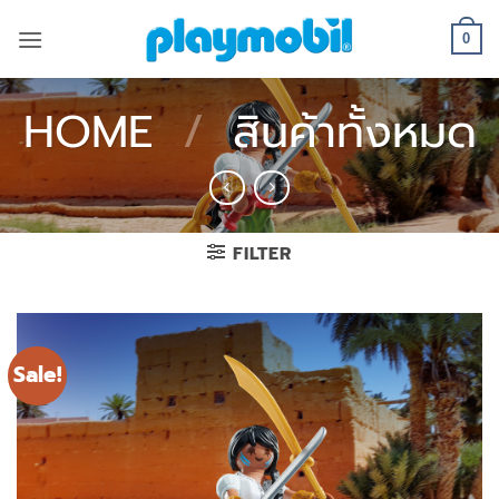
Skip
to
0
content
HOME
/
สินค้าทั้งหมด
FILTER
Sale!