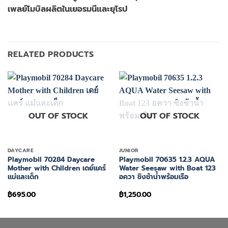
เพลย์โมบิลผลิตในเยอรมนีและยุโรป
RELATED PRODUCTS
OUT OF STOCK
OUT OF STOCK
DAYCARE
JUNIOR
Playmobil 70284 Daycare
Playmobil 70635 1.2.3 AQUA
Mother with Children เดย์แคร์
Water Seesaw with Boat 123
แม่และเด็ก
อควา ชิงช้าน้ำพร้อมเรือ
฿
695.00
฿
1,250.00