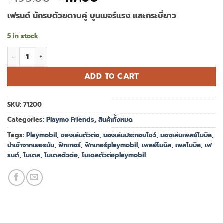
price
price
เฟรนด์ นักรบด้วยดาบคู่ บูมเมอร์แรง และกระบี่ยาว
was:
is:
฿195.00.
฿117.00.
5 in stock
Playmobil 71200 Playmo Friends Warrior เฟรนด์ นักรบ quanti
ADD TO CART
SKU:
71200
Categories:
Playmo Friends
,
สินค้าทั้งหมด
Tags:
Playmobil
,
ของเล่นตัวต่อ
,
ของเล่นประกอบโชว์
,
ของเล่นเพลย์โมบิล
,
นำเข้าจากเยอรมัน
,
ฟิกเกอร์
,
ฟิกเกอร์playmobil
,
เพลย์โมบิล
,
เพลโมบิล
,
เฟ
รนด์
,
โมเดล
,
โมเดลตัวต่อ
,
โมเดลตัวต่อplaymobil