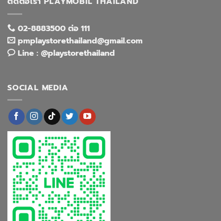
ติดต่อเรา PLAYMOBIL THAILAND
02-8883500 ต่อ 111
pmplaystorethailand@gmail.com
Line : @playstorethailand
SOCIAL MEDIA