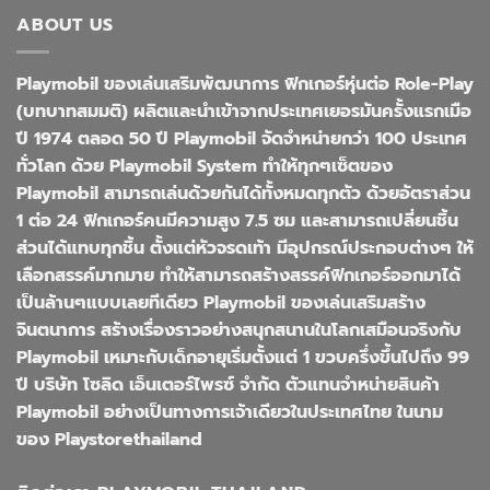
ABOUT US
Playmobil ของเล่นเสริมพัฒนาการ ฟิกเกอร์หุ่นต่อ Role-Play
(บทบาทสมมติ) ผลิตและนำเข้าจากประเทศเยอรมันครั้งแรกเมือ
ปี 1974 ตลอด 50 ปี Playmobil จัดจำหน่ายกว่า 100 ประเทศ
ทั่วโลก ด้วย Playmobil System ทำให้ทุกๆเซ็ตของ
Playmobil สามารถเล่นด้วยกันได้ทั้งหมดทุกตัว ด้วยอัตราส่วน
1 ต่อ 24 ฟิกเกอร์คนมีความสูง 7.5 ซม และสามารถเปลี่ยนชิ้น
ส่วนได้แทบทุกชิ้น ตั้งแต่หัวจรดเท้า มีอุปกรณ์ประกอบต่างๆ ให้
เลือกสรรค์มากมาย ทำให้สามารถสร้างสรรค์ฟิกเกอร์ออกมาได้
เป็นล้านๆแบบเลยทีเดียว Playmobil ของเล่นเสริมสร้าง
จินตนาการ สร้างเรื่องราวอย่างสนุกสนานในโลกเสมือนจริงกับ
Playmobil เหมาะกับเด็กอายุเริ่มตั้งแต่ 1 ขวบครึ่งขึ้นไปถึง 99
ปี บริษัท โซลิด เอ็นเตอร์ไพรซ์ จำกัด ตัวแทนจำหน่ายสินค้า
Playmobil อย่างเป็นทางการเจ้าเดียวในประเทศไทย ในนาม
ของ Playstorethailand