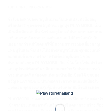
ADDITIONAL INFORMATION
กำลังมองหาของขวัญที่เหมาะกับแฟนเพลงตัวน้อยอยู่
หรือเปล่า? ชุดของขวัญนักร้องลูกทุ่ง PLAYMOBIL เป็น
เพียงสิ่งเดียวเท่านั้น นักร้องอยู่ในองค์ประกอบของเธอบน
เวที เธอชอบร้องเพลงของตัวเองและใช้กีตาร์เล่นไปกับ
เธอมากกว่า แต่นักดนตรีที่มีความสามารถยังเชี่ยวชาญ
แทมบูรีนและหีบเพลงได้อย่างสมบูรณ์แบบ ชุดของเล่นที่
ออกแบบด้วยความรักสำหรับเด็กอายุตั้งแต่ 4 ขวบ
ประกอบด้วยหุ่น PLAYMOBIL กีตาร์ ไมโครโฟน ลำโพง
และอุปกรณ์พิเศษอื่นๆ อีกมากมายสำหรับประสบการณ์
การเล่นดนตรี กล่องตกแต่งและป้ายชื่อเขียนได้ ชุดของ
ขวัญ PLAYMOBIL ประหยัดกระดาษห่อและปกป้องสิ่ง
แวดล้อม ชุดของเล่นสุดคุ้มสำหรับห่อกลับบ้านและแจก
PLAYMOBIL ของเล่นเสริมพัฒนาการ ฟิกเกอร์หุ่นต่อ นำ
เข้าจากประเทศเยอรมนี เสริมสร้างจินตนาการ สร้างเรื่อง