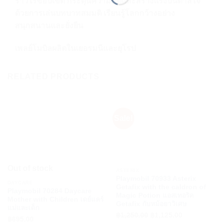
ราวไร้ขอบเขต กระตุ้นความคิดและสร้างแรงบันดาลใจ
ด้วยการเล่นบทบาทสมมติ เรียนรู้โลกกว้างอย่าง
สนุกสนานและยั่งยืน
เพลย์โมบิลผลิตในเยอรมนีและยุโรป
RELATED PRODUCTS
Sale!
Out of stock
ASTERIX
Playmobil 70933 Asterix
DAYCARE
Getafix with the caldron of
Playmobil 70284 Daycare
Magic Potion แอสเทอริค
Mother with Children เดย์แคร์
Getafix กับหม้อยาวิเศษ
แม่และเด็ก
฿
1,250.00
Original
฿
1,125.00
Current
฿
695.00