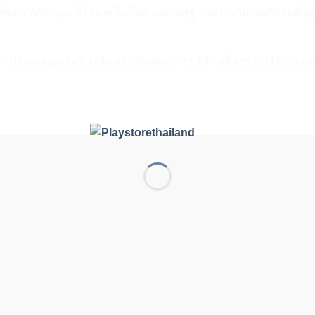
ิตภัณฑ์ของ Wiltopia ทั้งหมดเป็นไปตามมาตรฐานความปลอดภัยร
ากประเทศเยอรมนี เสริมสร้างจินตนาการ สร้างเรื่องราวไร้ขอบเ