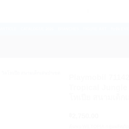
ARTICLE
CATALOGUE 2026
BRANCHES
FIGURE ART
รับจัด E
Playmobil 71142
Tropical Jungle
โทเปีย สนามเด็กเ
2,750.00
฿
ค้นพบ WILTOPIA กลุ่มผลิตภัณฑ