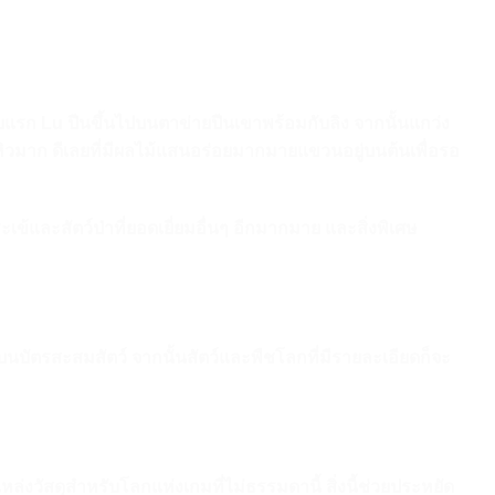
ับแรก Lu ปีนขึ้นไปบนตาข่ายปีนเขาพร้อมกับลิง จากนั้นแกว่ง
ิวมาก ดีเลยที่มีผลไม้แสนอร่อยมากมายแขวนอยู่บนต้นเพื่อรอ
ข้และสัตว์ป่าที่ยอดเยี่ยมอื่นๆ อีกมากมาย และสิ่งพิเศษ
้ดบนบัตรสะสมสัตว์ จากนั้นสัตว์และพืชโลกที่มีรายละเอียดก็จะ
่งวัสดุสำหรับโลกแห่งเกมที่ไม่ธรรมดานี้ สิ่งนี้ช่วยประหยัด