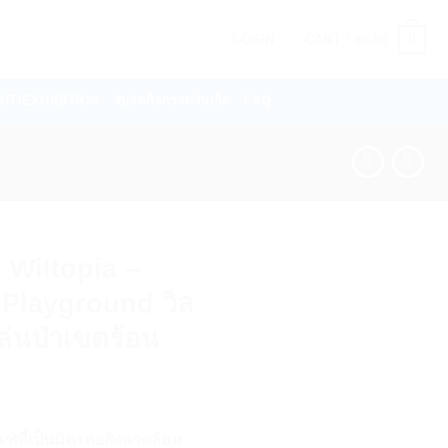
0
LOGIN
CART /
฿
0.00
VENT/EXHIBITION
รับจัดกิจกรรมวันเกิด
FAQ
 Wiltopia –
 Playground วิล
ล่นป่าเขตร้อน
์ที่เป็นมิตรต่อสิ่งแวดล้อม