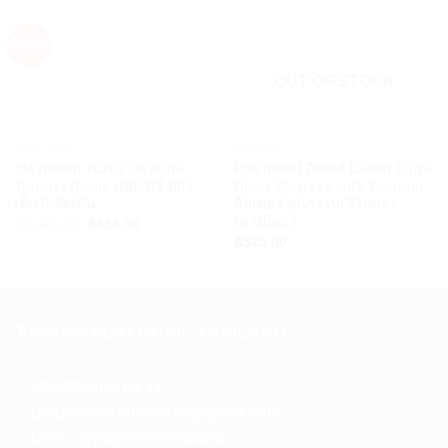
Sale!
OUT OF STOCK
+
+
DAYCARE
EASTER
Playmobil 70282 Daycare
Playmobil 70084 Easter Eggs
Toddler Room เดย์แคร์ ห้อง
Diner Waitress with Counter
เด็กวัยหัดเดิน
อีสเตอร์ พนักงานเสิร์ฟและ
เคาน์เตอร์
Original
Current
฿
1,390.00
฿
834.00
price
price
฿
525.00
was:
is:
฿1,390.00.
฿834.00.
ติดต่อเรา PLAYMOBIL THAILAND
02-8883500 ต่อ 111
pmplaystorethailand@gmail.com
Line : @playstorethailand