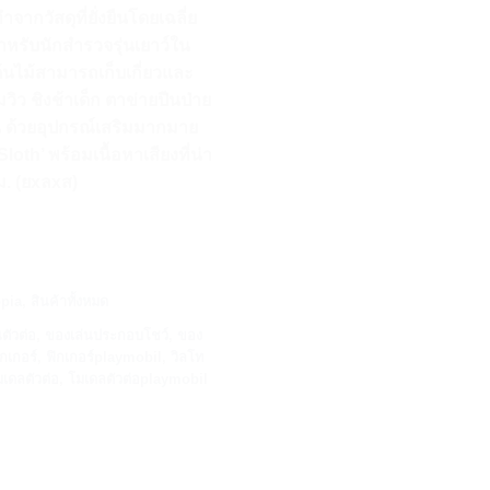
กวัสดุที่ยั่งยืนโดยเฉลี่ย
หรับนักสำรวจรุ่นเยาว์ใน
้นไม้สามารถเก็บเกี่ยวและ
วิว ชิงช้าเด็ก ตาข่ายปีนป่าย
่อน ด้วยอุปกรณ์เสริมมากมาย
Sloth’ พร้อมเนื้อหาเสียงที่น่า
ม. (ยxลxส)
opia
,
สินค้าทั้งหมด
ตัวต่อ
,
ของเล่นประกอบโชว์
,
ของ
ิกเกอร์
,
ฟิกเกอร์playmobil
,
วิลโท
เดลตัวต่อ
,
โมเดลตัวต่อplaymobil