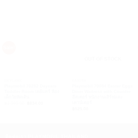
Sale!
OUT OF STOCK
+
+
DAYCARE
EASTER
Playmobil 70282 Daycare
Playmobil 70084 Easter Eggs
Toddler Room เดย์แคร์ ห้อง
Diner Waitress with Counter
เด็กวัยหัดเดิน
อีสเตอร์ พนักงานเสิร์ฟและ
เคาน์เตอร์
Original
Current
฿
1,390.00
฿
834.00
price
price
฿
525.00
was:
is:
฿1,390.00.
฿834.00.
ติดต่อเรา PLAYMOBIL THAILAND