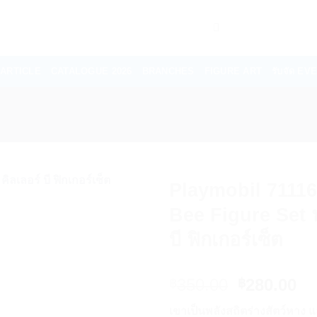
ARTICLE
CATALOGUE 2026
BRANCHES
FIGURE ART
รับจัด E
Playmobil 71116
Bee Figure Set น
บี ฟิกเกอร์เซ็ต
Original
Cu
350.00
280.00
฿
฿
price
pr
เขาเป็นพลังสถิตร่างสัตว์หาง