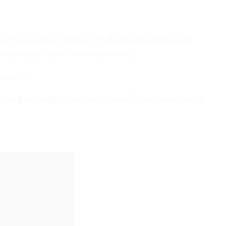
ม่จากจักรวาล NARUTO ที่น่าตื่นเต้น ตัวฟิกเกอร์ที่
นที่ดึงดูดสายตาในทุกงานแสดงของแฟนๆ
ดของเขา
ขต กระตุ้นความคิดและสร้างแรงบันดาลใจด้วยการเล่นบทบาท