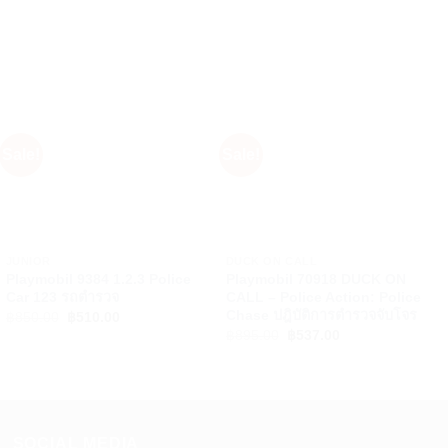
Sale!
Sale!
+
+
JUNIOR
DUCK ON CALL
Playmobil 9384 1.2.3 Police
Playmobil 70918 DUCK ON
Car 123 รถตำรวจ
CALL – Police Action: Police
Chase ปฎิบัติการตำรวจจับโจร
Original
Current
฿
850.00
฿
510.00
price
price
Original
Current
฿
895.00
฿
537.00
was:
is:
price
price
฿850.00.
฿510.00.
was:
is:
฿895.00.
฿537.00.
SOCIAL MEDIA