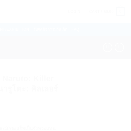
0
LOGIN
CART /
฿
0.00
VENT/EXHIBITION
รับจัดกิจกรรมวันเกิด
FAQ
 Naruto: Killer
ารูโตะ: คิลเลอร์
rrent
ice
 และมักจะแร็พเป็นจังหวะแทน