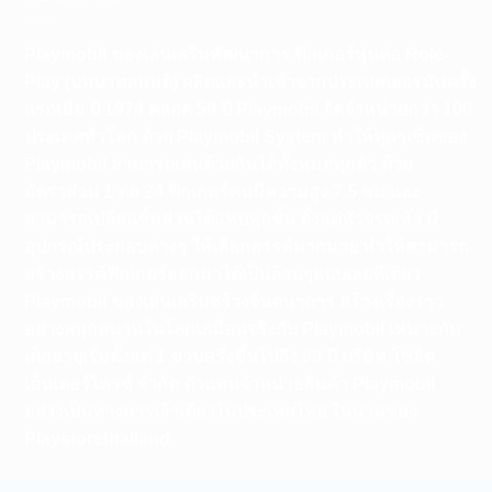
Playmobil ของเล่นเสริมพัฒนาการ ฟิกเกอร์หุ่นต่อ Role-
Play (บทบาทสมมติ) ผลิตและนำเข้าจากประเทศเยอรมันครั้ง
แรกเมือ ปี 1974 ตลอด 50 ปี Playmobil จัดจำหน่ายกว่า 100
ประเทศทั่วโลก ด้วย Playmobil System ทำให้ทุกๆเซ็ตของ
Playmobil สามารถเล่นด้วยกันได้ทั้งหมดทุกตัว ด้วย
อัตราส่วน 1 ต่อ 24 ฟิกเกอร์คนมีความสูง 7.5 ซม และ
สามารถเปลี่ยนชิ้นส่วนได้แทบทุกชิ้น ตั้งแต่หัวจรดเท้า มี
อุปกรณ์ประกอบต่างๆ ให้เลือกสรรค์มากมาย ทำให้สามารถ
สร้างสรรค์ฟิกเกอร์ออกมาได้เป็นล้านๆแบบเลยทีเดียว
Playmobil ของเล่นเสริมสร้างจินตนาการ สร้างเรื่องราว
อย่างสนุกสนานในโลกเสมือนจริงกับ Playmobil เหมาะกับ
เด็กอายุเริ่มตั้งแต่ 1 ขวบครึ่งขึ้นไปถึง 99 ปี บริษัท โซลิด
เอ็นเตอร์ไพรซ์ จำกัด ตัวแทนจำหน่ายสินค้า Playmobil
อย่างเป็นทางการเจ้าเดียวในประเทศไทย ในนามของ
Playstorethailand