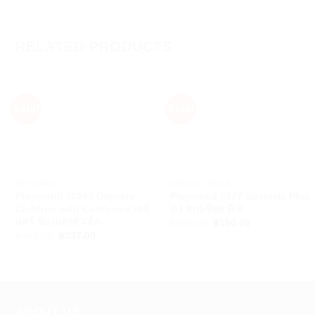
RELATED PRODUCTS
Sale!
Sale!
+
+
DAYCARE
SPECIAL PLUS
Playmobil 70283 Daycare
Playmobil 5377 Specials Plus
Children with Costumes เดย์
DJ สเปเชียล ดีเจ
แคร์ ห้องแต่งตัวเด็ก
Original
Current
฿
250.00
฿
150.00
price
price
Original
Current
฿
895.00
฿
537.00
was:
is:
price
price
฿250.00.
฿150.00.
was:
is:
฿895.00.
฿537.00.
ABOUT US