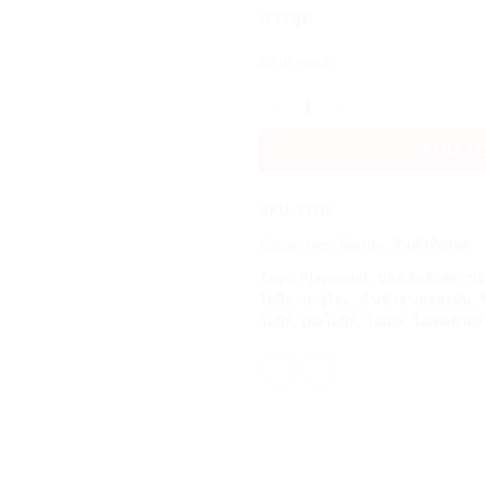
was:
is:
การพูด
฿350.00.
฿2
20 in stock
Playmobil 71116 Naruto: Killer B
ADD T
SKU:
71116
Categories:
Naruto
,
สินค้าทั้งหมด
Tags:
Playmobil
,
ของเล่นตัวต่อ
,
ขอ
โมบิล
,
นารูโตะ
,
นำเข้าจากเยอรมัน
,
ฟ
โมบิล
,
เพลโมบิล
,
โมเดล
,
โมเดลตัวต่อ