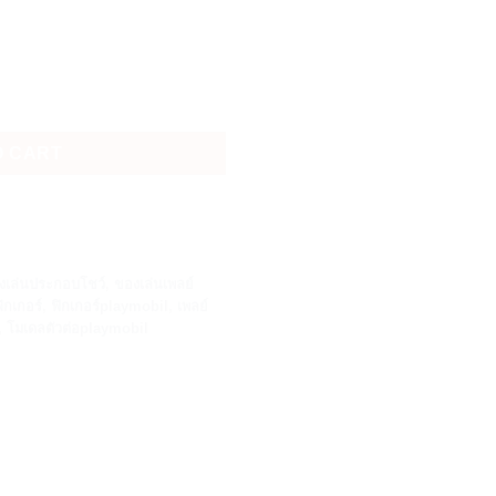
80.00.
ee Figure Set นารูโตะ: คิลเลอร์ บี ฟิกเกอร์เซ็ต quantity
O CART
งเล่นประกอบโชว์
,
ของเล่นเพลย์
ิกเกอร์
,
ฟิกเกอร์playmobil
,
เพลย์
,
โมเดลตัวต่อplaymobil