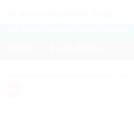
Skip
Search
to
for:
content
HOME
PRODUCT
ABOUT US
PAYMENT
MEMBERSHIP
HOME
/
สินค้าทั้งหมด
Sale!