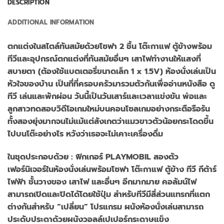
DESCRIPTION
ADDITIONAL INFORMATION
ตกแต่งในสไตล์ทันสมัยด้วยโซฟา 2 ชิ้น โต๊ะกาแฟ ตู้ข้างพร้อม
ทีวีและอุปกรณ์ตกแต่งที่ทันสมัยอื่นๆ เสาไฟทำงานให้แสงที่
สบายตา (ต้องใช้แบตเตอรี่ขนาดเล็ก 1 x 1.5V) ห้องนั่งเล่นเป็น
หัวใจของบ้าน เป็นที่ที่ครอบครัวมารวมตัวกันเพื่ออ่านหนังสือ ดู
ทีวี เล่นและพักผ่อน วันนี้เป็นวันเสาร์และเวลาแข่งขัน พ่อและ
ลูกสาวทดสอบวิดีโอเกมใหม่บนคอนโซลเกมอย่างกระตือรือร้น
ทั้งสองยุ่งมากจนไม่แม้แต่สังเกตว่าแมวขาวตัวน้อยกระโดดขึ้น
ไปบนโต๊ะอย่างไร หวังว่าเธอจะไม่เคาะเครื่องดื่ม
ในชุดประกอบด้วย : ฟิกเกอร์ PLAYMOBIL สองตัว
เฟอร์นิเจอร์ในห้องนั่งเล่นพร้อมโซฟา โต๊ะกาแฟ ตู้ข้าง ทีวี กีต้าร์
ไฟฟ้า ชั้นวางของ เสาไฟ และอื่นๆ อีกมากมาย คอลัมน์ไฟ
สามารถเปิดและปิดได้โดยใช้ปุ่ม สำหรับทีวีมีสี่ส่วนแทรกที่แตก
ต่างกันสำหรับ “เปลี่ยน” โปรแกรม ผนังห้องนั่งเล่นสามารถ
ประดับประดาด้วยผนังวอลล์เปเปอร์กระดาษแข็ง