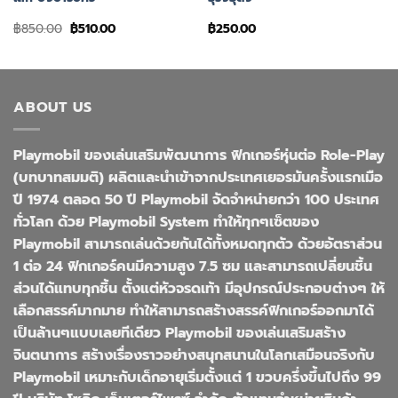
Original
Current
฿
850.00
฿
510.00
฿
250.00
price
price
was:
is:
฿850.00.
฿510.00.
ABOUT US
Playmobil ของเล่นเสริมพัฒนาการ ฟิกเกอร์หุ่นต่อ Role-Play
(บทบาทสมมติ) ผลิตและนำเข้าจากประเทศเยอรมันครั้งแรกเมือ
ปี 1974 ตลอด 50 ปี Playmobil จัดจำหน่ายกว่า 100 ประเทศ
ทั่วโลก ด้วย Playmobil System ทำให้ทุกๆเซ็ตของ
Playmobil สามารถเล่นด้วยกันได้ทั้งหมดทุกตัว ด้วยอัตราส่วน
1 ต่อ 24 ฟิกเกอร์คนมีความสูง 7.5 ซม และสามารถเปลี่ยนชิ้น
ส่วนได้แทบทุกชิ้น ตั้งแต่หัวจรดเท้า มีอุปกรณ์ประกอบต่างๆ ให้
เลือกสรรค์มากมาย ทำให้สามารถสร้างสรรค์ฟิกเกอร์ออกมาได้
เป็นล้านๆแบบเลยทีเดียว Playmobil ของเล่นเสริมสร้าง
จินตนาการ สร้างเรื่องราวอย่างสนุกสนานในโลกเสมือนจริงกับ
Playmobil เหมาะกับเด็กอายุเริ่มตั้งแต่ 1 ขวบครึ่งขึ้นไปถึง 99