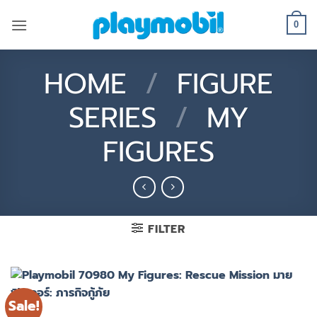
Skip
to
0
content
HOME
/
FIGURE
SERIES
/
MY
FIGURES
FILTER
Sale!