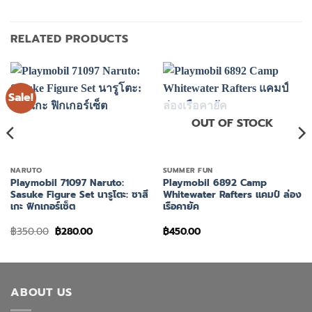
RELATED PRODUCTS
Sale!
OUT OF STOCK
NARUTO
SUMMER FUN
Playmobil 71097 Naruto:
Playmobil 6892 Camp
Sasuke Figure Set นารูโตะ: ซาสึ
Whitewater Rafters แคมป์ ล่อง
เกะ ฟิกเกอร์เซ็ต
เรือคายัค
Original
Current
฿
350.00
฿
280.00
฿
450.00
price
price
was:
is:
฿350.00.
฿280.00.
ABOUT US