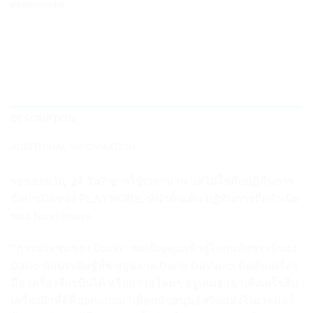
ต่อplaymobil
DESCRIPTION
ADDITIONAL INFORMATION
รอของขวัญ 24 วัน? อาจใช้เวลานาน แต่ไม่ใช่กับปฏิทินการ
ถือกำเนิดของ PLAYMOBIL ที่น่าตื่นเต้น ปฏิทินการถือกำเนิด
ของ Novelmore
“การประชุมของ Dario” ขอเชิญคุณเข้าสู่โลกมหัศจรรย์ของ
Dario นักประดิษฐ์ที่ชาญฉลาด Dario DaVanci คิดค้นเครื่อง
มือ เครื่องจักรบินได้ หรืออาวุธใหม่ๆ อยู่เสมอ เขาเพิ่งเสร็จสิ้น
เครื่องฝึกที่ดีที่ออกแบบมาเพื่อสนับสนุนอัศวินแห่งโนเวลมอร์