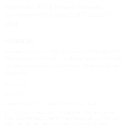
Playmobil 70778 Advent Calendar
Novelmore 2021 แอดเว้นท์ โนเวลมอร์
2021
3,500.00
฿
รอของขวัญ 24 วัน? อาจใช้เวลานาน แต่ไม่ใช่กับปฏิทินการ
ถือกำเนิดของ PLAYMOBIL ที่น่าตื่นเต้น ปฏิทินการถือกำเนิด
ของ Novelmore &quot;การประชุมของ Dario&quot; ขอ
เชิญคุณเข้า
Out of stock
SKU:
70778
Categories:
Advent Calendar
,
Novelmore
,
สินค้าทั้งหมด
Tags:
Playmobil
,
ของเล่นตัวต่อ
,
ของเล่นประกอบโชว์
,
ของเล่นเพลย์
โมบิล
,
นำเข้าจากเยอรมัน
,
ฟิกเกอร์
,
ฟิกเกอร์playmobil
,
เพลย์โมบิล
,
เพล
โมบิล
,
แอดเว้นท์
,
โนเวลมอร์ 2021
,
โมเดล
,
โมเดลตัวต่อ
,
โมเดลตัว