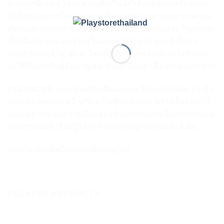
ด้วยการฝึกต่อสู้ ในระหว่างนี้ กวินน์กำลังทดสอบเครื่องร่อน
ตัวใหม่และกระโดดออกจากกำแพงปราสาท จากอากาศ เธอ
ค้นพบ Burnham Raiders ทั้งสอง Kahboom และ Tyragon
ที่กำลังพยายามจะเจาะรูในกำแพงปราสาท และยังมีว่าว
อันตรายบินเข้ามาด้วย! โชคดีที่ Arwynn ระมัดระวังตัวและ
จะใช้สิ่งประดิษฐ์อันชาญฉลาดของ Dario เพื่อปกป้องปราสาท
PLAYMOBIL ของเล่นเสริมพัฒนาการ ฟิกเกอร์หุ่นต่อ นำเข้า
จากประเทศเยอรมนี เสริมสร้างจินตนาการ สร้างเรื่องราวไร้
ขอบเขต กระตุ้นความคิดและสร้างแรงบันดาลใจด้วยการเล่น
บทบาทสมมติ เรียนรู้โลกกว้างอย่างสนุกสนานและยั่งยืน
เพลย์โมบิลผลิตในเยอรมนีและยุโรป
RELATED PRODUCTS