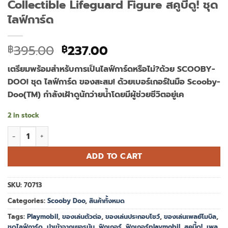
Collectible Lifeguard Figure สคูบี้ดู! ชุด
ไลฟ์การ์ด
Original
Current
395.00
237.00
฿
฿
price
price
เตรียมพร้อมสำหรับการเป็นไลฟ์การ์ดหรือไม่?ด้วย SCOOBY-
was:
is:
DOO! ชุด ไลฟ์การ์ด ของสะสม! ด้วยเบอร์เกอร์ในมือ Scooby-
฿395.00.
฿237.00.
Doo(TM) กำลังเฝ้าดูนักว่ายน้ำโดยมีผู้ช่วยชีวิตอยู่เค
2 in stock
Playmobil 70713 SCOOBY-DOO! Collectible Lifeguard Figure สคูบ
ADD TO CART
SKU:
70713
Categories:
Scooby Doo
,
สินค้าทั้งหมด
Tags:
Playmobil
,
ของเล่นตัวต่อ
,
ของเล่นประกอบโชว์
,
ของเล่นเพลย์โมบิล
,
ชุดไลฟ์การ์ด
,
นำเข้าจากเยอรมัน
,
ฟิกเกอร์
,
ฟิกเกอร์playmobil
,
สคูบี้ดู!
,
เพล