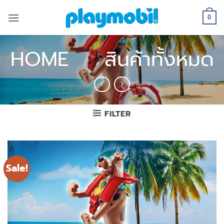
Skip
to
0
content
HOME
/
สินค้าทั้งหมด
FILTER
Sale!