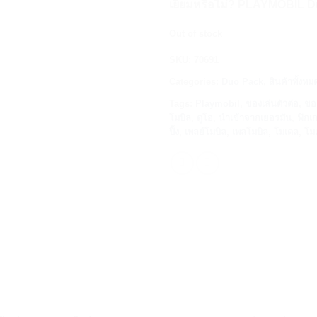
เยี่ยมหรือไม่? PLAYMOBIL
Out of stock
SKU:
70691
Categories:
Duo Pack
,
สินค้าทั้งหม
Tags:
Playmobil
,
ของเล่นตัวต่อ
,
ขอ
โมบิล
,
ดูโอ
,
นำเข้าจากเยอรมัน
,
ฟิกเก
ปิ้ง
,
เพลย์โมบิล
,
เพลโมบิล
,
โมเดล
,
โมเ