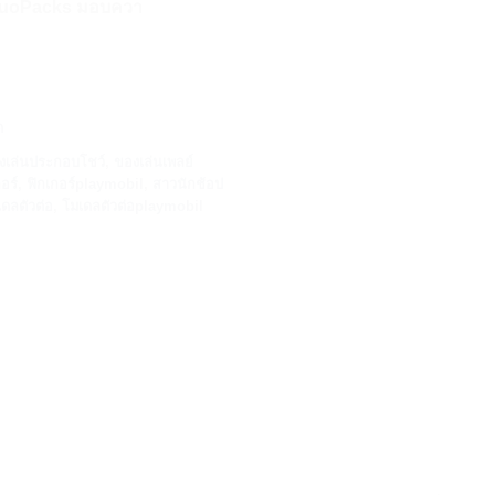
 DuoPacks มอบควา
ด
งเล่นประกอบโชว์
,
ของเล่นเพลย์
อร์
,
ฟิกเกอร์playmobil
,
สาวนักช้อป
ดลตัวต่อ
,
โมเดลตัวต่อplaymobil