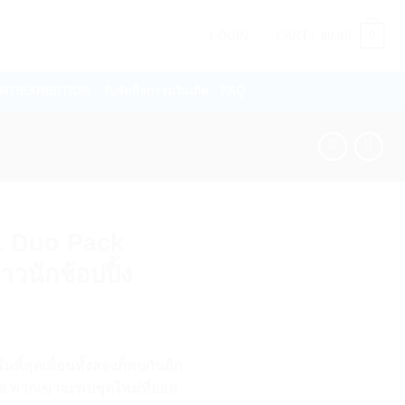
0
LOGIN
CART /
฿
0.00
VENT/EXHIBITION
รับจัดกิจกรรมวันเกิด
FAQ
1 Duo Pack
วนักช้อปปิ้ง
ที่สุดเพื่อนทั้งสองก็พบกันอีก
ามสุข พวกเขาจะพบชุดใหม่ที่ยอด