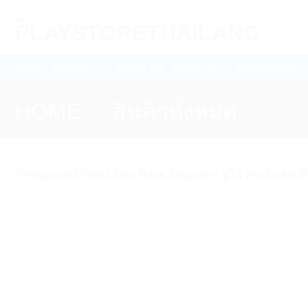
Skip
Search
to
for:
content
HOME
PRODUCT
ABOUT US
PAYMENT
MEMBERSHIP
HOME
/
สินค้าทั้งหมด