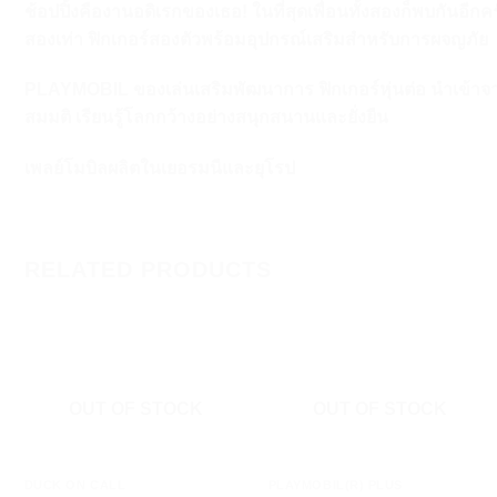
ช้อปปิ้งคืองานอดิเรกของเธอ! ในที่สุดเพื่อนทั้งสองก็พบกันอ
สองเท่า ฟิกเกอร์สองตัวพร้อมอุปกรณ์เสริมสำหรับการผจญภัย
PLAYMOBIL ของเล่นเสริมพัฒนาการ ฟิกเกอร์หุ่นต่อ นำเข้าจ
สมมติ เรียนรู้โลกกว้างอย่างสนุกสนานและยั่งยืน
เพลย์โมบิลผลิตในเยอรมนีและยุโรป
RELATED PRODUCTS
OUT OF STOCK
OUT OF STOCK
+
+
DUCK ON CALL
PLAYMOBIL(R) PLUS