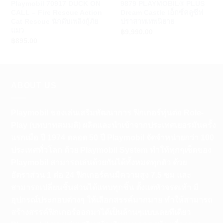
Playmobil 70917 DUCK ON
9879 PLAYMOBIL® PLUS
CALL – Fire Rescue Action
Dream Castle เอ็กซ์คลูซีฟ
Cat Rescue นักดับเพลิงกู้ภัย
ปราสาทเทพนิยาย
แมว
฿
9,990.00
฿
895.00
ABOUT US
Playmobil ของเล่นเสริมพัฒนาการ ฟิกเกอร์หุ่นต่อ Role-
Play (บทบาทสมมติ) ผลิตและนำเข้าจากประเทศเยอรมันครั้ง
แรกเมือ ปี 1974 ตลอด 50 ปี Playmobil จัดจำหน่ายกว่า 100
ประเทศทั่วโลก ด้วย Playmobil System ทำให้ทุกๆเซ็ตของ
Playmobil สามารถเล่นด้วยกันได้ทั้งหมดทุกตัว ด้วย
อัตราส่วน 1 ต่อ 24 ฟิกเกอร์คนมีความสูง 7.5 ซม และ
สามารถเปลี่ยนชิ้นส่วนได้แทบทุกชิ้น ตั้งแต่หัวจรดเท้า มี
อุปกรณ์ประกอบต่างๆ ให้เลือกสรรค์มากมาย ทำให้สามารถ
สร้างสรรค์ฟิกเกอร์ออกมาได้เป็นล้านๆแบบเลยทีเดียว