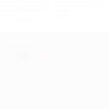
Playmobil 70905 Starter Pack
Playmobil 5655 Carry Case
Knight Fairy with raccoon
Pirate Raft เซ็ตกระเป๋าเล็ก แพ
สตาร์ทเตอร์ แพ็ค ไนท์แฟรี่กับ
โจรสลัด
แรคคูน
฿
850.00
Original
Current
฿
1,250.00
฿
750.00
price
price
was:
is:
฿1,250.00.
฿750.00.
SOCIAL MEDIA