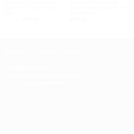
Playmobil 71096 Naruto
Playmobil 70934 Asterix
Figure Set นารูโตะ ฟิกเกอร์
Roman troop แอสเทอริค กอง
เซ็ต
ทหารโรมัน
Original
Current
฿
350.00
฿
280.00
฿
795.00
price
price
was:
is:
฿350.00.
฿280.00.
ติดต่อเรา PLAYMOBIL THAILAND
02-8883500 ต่อ 111
pmplaystorethailand@gmail.com
Line : @playstorethailand