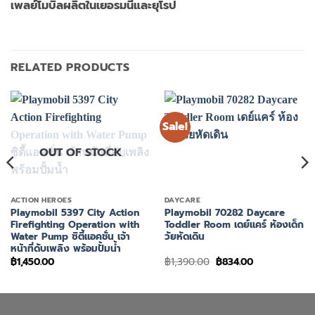
เพลย์โมบิลผลิตในเยอรมนีและยุโรป
RELATED PRODUCTS
Sale!
OUT OF STOCK
ACTION HEROES
DAYCARE
Playmobil 5397 City Action
Playmobil 70282 Daycare
Firefighting Operation with
Toddler Room เดย์แคร์ ห้องเด็ก
Water Pump ซิตี้แอคชั่น เจ้า
วัยหัดเดิน
หน้าที่ดับเพลิง พร้อมปั้มน้ำ
Original
Current
฿
1,450.00
฿
1,390.00
฿
834.00
price
price
was:
is:
฿1,390.00.
฿834.00.