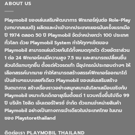
ABOUT US
Playmobil ของเล่นเสริมพัฒนาการ ฟิกเกอร์หุ่นต่อ Role-Play
(บทบาทสมมติ) ผลิตและนำเข้าจากประเทศเยอรมันครั้งแรกเมือ
ปี 1974 ตลอด 50 ปี Playmobil จัดจำหน่ายกว่า 100 ประเทศ
ทั่วโลก ด้วย Playmobil System ทำให้ทุกๆเซ็ตของ
Playmobil สามารถเล่นด้วยกันได้ทั้งหมดทุกตัว ด้วยอัตราส่วน
1 ต่อ 24 ฟิกเกอร์คนมีความสูง 7.5 ซม และสามารถเปลี่ยนชิ้น
ส่วนได้แทบทุกชิ้น ตั้งแต่หัวจรดเท้า มีอุปกรณ์ประกอบต่างๆ ให้
เลือกสรรค์มากมาย ทำให้สามารถสร้างสรรค์ฟิกเกอร์ออกมาได้
เป็นล้านๆแบบเลยทีเดียว Playmobil ของเล่นเสริมสร้าง
จินตนาการ สร้างเรื่องราวอย่างสนุกสนานในโลกเสมือนจริงกับ
Playmobil เหมาะกับเด็กอายุเริ่มตั้งแต่ 1 ขวบครึ่งขึ้นไปถึง 99
ปี บริษัท โซลิด เอ็นเตอร์ไพรซ์ จำกัด ตัวแทนจำหน่ายสินค้า
Playmobil อย่างเป็นทางการเจ้าเดียวในประเทศไทย ในนาม
ของ Playstorethailand
ติดต่อเรา PLAYMOBIL THAILAND