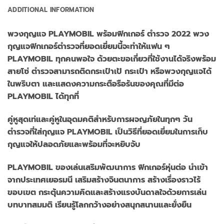
ADDITIONAL INFORMATION
พวงกุญแจ PLAYMOBIL พร้อมฟิกเกอร์ ตำรวจ 2022 พวง
กุญแจฟิกเกอร์ตำรวจที่ยอดเยี่ยมนี้จะทำให้แฟน ๆ
PLAYMOBIL ทุกคนพอใจ ด้วยตะขอเกี่ยวที่ใช้งานได้จริงพร้อม
สายโซ่ ตำรวจสามารถติดกระเป๋าเป้ กระเป๋า หรือพวงกุญแจได้
ในพริบตา และแสดงความกระตือรือร้นของคุณที่มีต่อ
PLAYMOBIL ได้ทุกที่
คู่หูสุดเท่และคู่หูในอุดมคติสำหรับการผจญภัยในทุกๆ วัน
ตำรวจที่ใส่กุญแจ PLAYMOBIL เป็นวิธีที่ยอดเยี่ยมในการเก็บ
กุญแจให้ปลอดภัยและพร้อมที่จะหยิบจับ
PLAYMOBIL ของเล่นเสริมพัฒนาการ ฟิกเกอร์หุ่นต่อ นำเข้า
จากประเทศเยอรมนี เสริมสร้างจินตนาการ สร้างเรื่องราวไร้
ขอบเขต กระตุ้นความคิดและสร้างแรงบันดาลใจด้วยการเล่น
บทบาทสมมติ เรียนรู้โลกกว้างอย่างสนุกสนานและยั่งยืน