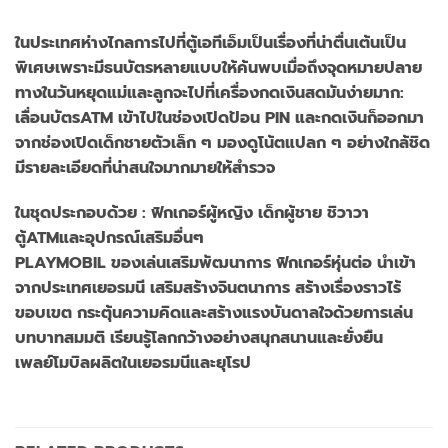
ในประเทศห่างไกลการไปที่ตู้เอทีเอ็มเป็นเรื่องที่น่าตื่นเต้นเป็น
พิเศษเพราะมีธนบัตรหลายแบบให้ค้นพบเมื่อถึงจุดหมายปลาย
ทางในวันหยุดแม่และลูกจะไปที่เครื่องกดเงินสดมันง่ายมาก:
เลื่อนบัตรATM เข้าไปในช่องเปิดป้อน PIN และกดเงินก็ออกมา
จากช่องเปิดเด็กชายตัวเล็ก ๆ มองดูโน้ตแปลก ๆ อย่างใกล้ชิด
มีรายละเอียดที่น่าสนใจมากมายให้สำรวจ
ในชุดประกอบด้วย : ฟิกเกอร์ผู้หญิง เด็กผู้ชาย ชิวาวา
ตู้ATMและอุปกรณ์เสริมอื่นๆ
PLAYMOBIL ของเล่นเสริมพัฒนาการ ฟิกเกอร์หุ่นต่อ นำเข้า
จากประเทศเยอรมนี เสริมสร้างจินตนาการ สร้างเรื่องราวไร้
ขอบเขต กระตุ้นความคิดและสร้างแรงบันดาลใจด้วยการเล่น
บทบาทสมมติ เรียนรู้โลกกว้างอย่างสนุกสนานและยั่งยืน
เพลย์โมบิลผลิตในเยอรมนีและยุโรป