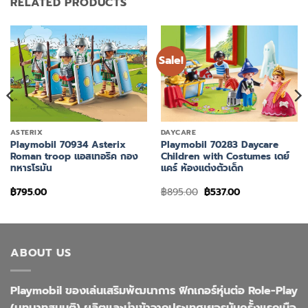
RELATED PRODUCTS
Sale!
ASTERIX
DAYCARE
Playmobil 70934 Asterix
Playmobil 70283 Daycare
Roman troop แอสเทอริค กอง
Children with Costumes เดย์
ทหารโรมัน
แคร์ ห้องแต่งตัวเด็ก
Original
Current
฿
795.00
฿
895.00
฿
537.00
price
price
was:
is:
฿895.00.
฿537.00.
ABOUT US
Playmobil ของเล่นเสริมพัฒนาการ ฟิกเกอร์หุ่นต่อ Role-Play
(บทบาทสมมติ) ผลิตและนำเข้าจากประเทศเยอรมันครั้งแรกเมือ