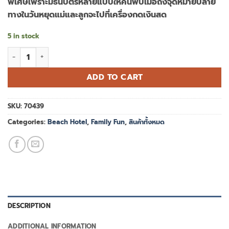
พิเศษเพราะมีธนบัตรหลายแบบให้ค้นพบเมื่อถึงจุดหมายปลาย
฿595.00.
฿357.00.
ทางในวันหยุดแม่และลูกจะไปที่เครื่องกดเงินสด
5 in stock
Playmobil 70439 Beach hotel Tourists with ATM บีชโฮเทล นักท่อ
ADD TO CART
SKU:
70439
Categories:
Beach Hotel
,
Family Fun
,
สินค้าทั้งหมด
DESCRIPTION
ADDITIONAL INFORMATION