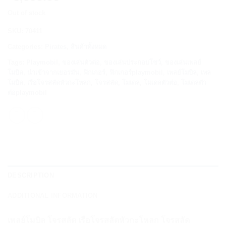
Out of stock
SKU:
70411
Categories:
Pirates
,
สินค้าทั้งหมด
Tags:
Playmobil
,
ของเล่นตัวต่อ
,
ของเล่นประกอบโชว์
,
ของเล่นเพลย์
โมบิล
,
นำเข้าจากเยอรมัน
,
ฟิกเกอร์
,
ฟิกเกอร์playmobil
,
เพลย์โมบิล
,
เพล
โมบิล
,
เรือโจรสลัดหัวกะโหลก
,
โจรสลัด
,
โมเดล
,
โมเดลตัวต่อ
,
โมเดลตัว
ต่อplaymobil
DESCRIPTION
ADDITIONAL INFORMATION
เพลย์โมบิล โจรสลัด เรือโจรสลัดหัวกะโหลก โจรสลัด