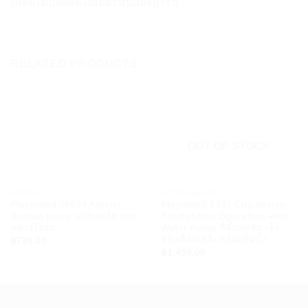
เพลย์โมบิลผลิตในเยอรมนีและยุโรป
RELATED PRODUCTS
OUT OF STOCK
ASTERIX
ACTION HEROES
Playmobil 70934 Asterix
Playmobil 5397 City Action
Roman troop แอสเทอริค กอง
Firefighting Operation with
ทหารโรมัน
Water Pump ซิตี้แอคชั่น เจ้า
หน้าที่ดับเพลิง พร้อมปั้มน้ำ
฿
795.00
฿
1,450.00