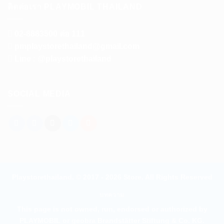
ติดต่อเรา PLAYMOBIL THAILAND
02-8883500 ต่อ 111
pmplaystorethailand@gmail.com
Line : @playstorethailand
SOCIAL MEDIA
Playstorethailand. © 2017 - 2026 Store. All Rights Reserved
บทความ
This page is not owned, run, endorsed or authorized by
PLAYMOBIL or geobra Brandstätter Stiftung & Co. KG.