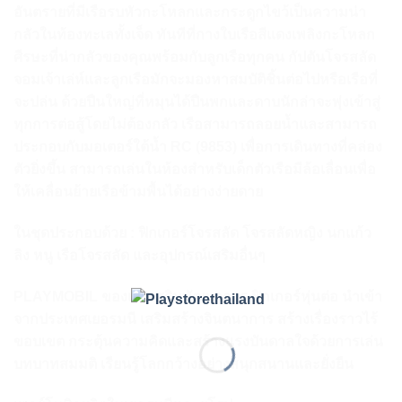
อันตรายที่มีเรือรบหัวกะโหลกและกระดูกไขว้เป็นความน่า
กลัวในท้องทะเลทั้งเจ็ด ทันทีที่กางใบเรือสีแดงเพลิงกะโหลก
ศีรษะที่น่ากลัวของคุณพร้อมกับลูกเรือทุกคน กัปตันโจรสลัด
จอมเจ้าเล่ห์และลูกเรือมักจะมองหาสมบัติชิ้นต่อไปหรือเรือที่
จะปล่น ด้วยปืนใหญ่ที่หมุนได้ปืนพกและดาบนักล่าจะพุ่งเข้าสู่
ทุกการต่อสู้โดยไม่ต้องกลัว เรือสามารถลอยน้ำและสามารถ
ประกอบกับมอเตอร์ใต้น้ำ RC (9853) เพื่อการเดินทางที่คล่อง
ตัวยิ่งขึ้น สามารถเล่นในห้องสำหรับเด็กตัวเรือมีล้อเลื่อนเพื่อ
ให้เคลื่อนย้ายเรือข้ามพื้นได้อย่างง่ายดาย
ในชุดประกอบด้วย : ฟิกเกอร์โจรสลัด โจรสลัดหญิง นกแก้ว
ลิง หนู เรือโจรสลัด และอุปกรณ์เสริมอื่นๆ
PLAYMOBIL ของเล่นเสริมพัฒนาการ ฟิกเกอร์หุ่นต่อ นำเข้า
จากประเทศเยอรมนี เสริมสร้างจินตนาการ สร้างเรื่องราวไร้
ขอบเขต กระตุ้นความคิดและสร้างแรงบันดาลใจด้วยการเล่น
บทบาทสมมติ เรียนรู้โลกกว้างอย่างสนุกสนานและยั่งยืน