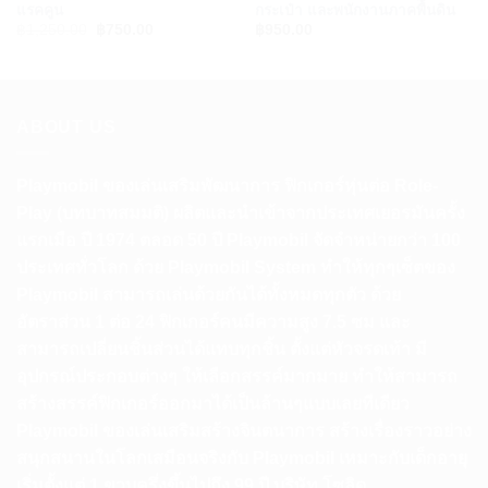
แรคคูน
กระเป๋า และพนักงานภาคพื้นดิน
Original
Current
฿
1,250.00
฿
750.00
฿
950.00
price
price
was:
is:
฿1,250.00.
฿750.00.
ABOUT US
Playmobil ของเล่นเสริมพัฒนาการ ฟิกเกอร์หุ่นต่อ Role-
Play (บทบาทสมมติ) ผลิตและนำเข้าจากประเทศเยอรมันครั้ง
แรกเมือ ปี 1974 ตลอด 50 ปี Playmobil จัดจำหน่ายกว่า 100
ประเทศทั่วโลก ด้วย Playmobil System ทำให้ทุกๆเซ็ตของ
Playmobil สามารถเล่นด้วยกันได้ทั้งหมดทุกตัว ด้วย
อัตราส่วน 1 ต่อ 24 ฟิกเกอร์คนมีความสูง 7.5 ซม และ
สามารถเปลี่ยนชิ้นส่วนได้แทบทุกชิ้น ตั้งแต่หัวจรดเท้า มี
อุปกรณ์ประกอบต่างๆ ให้เลือกสรรค์มากมาย ทำให้สามารถ
สร้างสรรค์ฟิกเกอร์ออกมาได้เป็นล้านๆแบบเลยทีเดียว
Playmobil ของเล่นเสริมสร้างจินตนาการ สร้างเรื่องราวอย่าง
สนุกสนานในโลกเสมือนจริงกับ Playmobil เหมาะกับเด็กอายุ
เริ่มตั้งแต่ 1 ขวบครึ่งขึ้นไปถึง 99 ปี บริษัท โซลิด