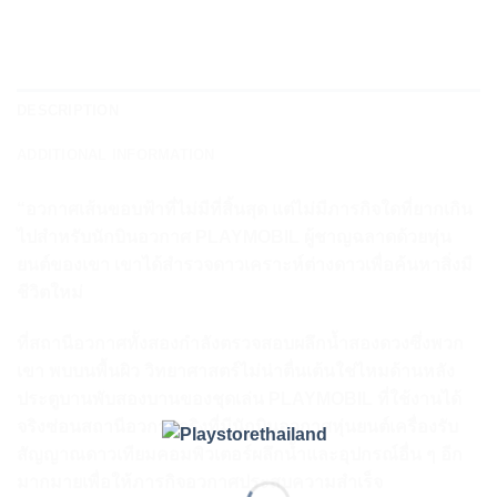
DESCRIPTION
ADDITIONAL INFORMATION
“อวกาศเส้นขอบฟ้าที่ไม่มีที่สิ้นสุด แต่ไม่มีภารกิจใดที่ยากเกิน
ไปสำหรับนักบินอวกาศ PLAYMOBIL ผู้ชาญฉลาดด้วยหุ่น
ยนต์ของเขา เขาได้สำรวจดาวเคราะห์ต่างดาวเพื่อค้นหาสิ่งมี
ชีวิตใหม่
ที่สถานีอวกาศทั้งสองกำลังตรวจสอบผลึกน้ำสองดวงซึ่งพวก
เขา พบบนพื้นผิว วิทยาศาสตร์ไม่น่าตื่นเต้นใช่ไหมด้านหลัง
ประตูบานพับสองบานของชุดเล่น PLAYMOBIL ที่ใช้งานได้
จริงซ่อนสถานีอวกาศจริงที่มีนักบินอวกาศหุ่นยนต์เครื่องรับ
สัญญาณดาวเทียมคอมพิวเตอร์ผลึกน้ำและอุปกรณ์อื่น ๆ อีก
มากมายเพื่อให้ภารกิจอวกาศประสบความสำเร็จ