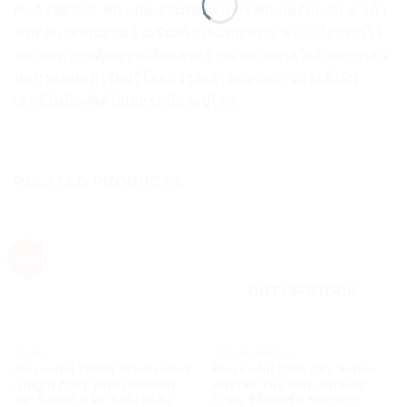
PLAYMOBIL ของเล่นเสริมพัฒนาการ ฟิกเกอร์หุ่นต่อ นำเข้า
จากประเทศเยอรมนี เสริมสร้างจินตนาการ สร้างเรื่องราวไร้
ขอบเขต กระตุ้นความคิดและสร้างแรงบันดาลใจด้วยการเล่น
บทบาทสมมติ เรียนรู้โลกกว้างอย่างสนุกสนานและยั่งยืน
เพลย์โมบิลผลิตในเยอรมนีและยุโรป
RELATED PRODUCTS
Sale!
OUT OF STOCK
AYUMA
ACTION HEROES
Playmobil 70905 Starter Pack
Playmobil 5396 City Action
Knight Fairy with raccoon
Aircraft Tug with Ground
สตาร์ทเตอร์ แพ็ค ไนท์แฟรี่กับ
Crew ซิตี้แอคชั่น รถบรรทุก