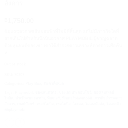
อังคาร
1,750.00
฿
&quot;อวกาศเส้นขอบฟ้าที่ไม่มีที่สิ้นสุด แต่ไม่มีภารกิจใดที่
ยากเกินไปสำหรับนักบินอวกาศ PLAYMOBIL ผู้ชาญฉลาด
ด้วยหุ่นยนต์ของเขา เขาได้สำรวจดาวเคราะห์ต่างดาวเพื่อค้น
ห
Out of stock
SKU:
70307
Categories:
Play Box
,
สินค้าทั้งหมด
Tags:
Playmobil
,
ของเล่นตัวต่อ
,
ของเล่นประกอบโชว์
,
ของเล่นเพลย์
โมบิล
,
นำเข้าจากเยอรมัน
,
ฟิกเกอร์
,
ฟิกเกอร์playmobil
,
ภารกิจสำรวจดาว
อังคาร
,
เพลย์บ๊อกซ์
,
เพลย์โมบิล
,
เพลโมบิล
,
โมเดล
,
โมเดลตัวต่อ
,
โมเดลตัว
ต่อplaymobil