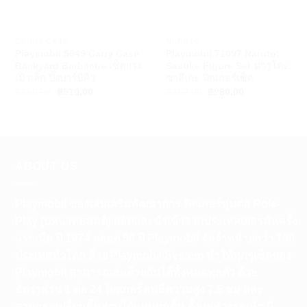
+
+
CARRY CASE
NARUTO
Playmobil 5649 Carry Case
Playmobil 71097 Naruto:
Backyard Barbecue เซ็ตกระ
Sasuke Figure Set นารูโตะ:
เป๋าเล็ก ปิ้งบาร์บีคิว
ซาสึเกะ ฟิกเกอร์เซ็ต
Original
Current
Original
Current
฿
850.00
฿
510.00
฿
350.00
฿
280.00
price
price
price
price
was:
is:
was:
is:
฿850.00.
฿510.00.
฿350.00.
฿280.00.
ABOUT US
Playmobil ของเล่นเสริมพัฒนาการ ฟิกเกอร์หุ่นต่อ Role-
Play (บทบาทสมมติ) ผลิตและนำเข้าจากประเทศเยอรมันครั้ง
แรกเมือ ปี 1974 ตลอด 50 ปี Playmobil จัดจำหน่ายกว่า 100
ประเทศทั่วโลก ด้วย Playmobil System ทำให้ทุกๆเซ็ตของ
Playmobil สามารถเล่นด้วยกันได้ทั้งหมดทุกตัว ด้วย
อัตราส่วน 1 ต่อ 24 ฟิกเกอร์คนมีความสูง 7.5 ซม และ
สามารถเปลี่ยนชิ้นส่วนได้แทบทุกชิ้น ตั้งแต่หัวจรดเท้า มี