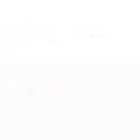
+
+
ACTION HEROES
JUNIOR
Playmobil 5396 City Action
Playmobil 9384 1.2.3 Police
Aircraft Tug with Ground
Car 123 รถตำรวจ
Crew ซิตี้แอคชั่น รถบรรทุก
Original
Current
฿
850.00
฿
510.00
price
price
กระเป๋า และพนักงานภาคพื้นดิน
was:
is:
฿
950.00
฿850.00.
฿510.00.
SOCIAL MEDIA