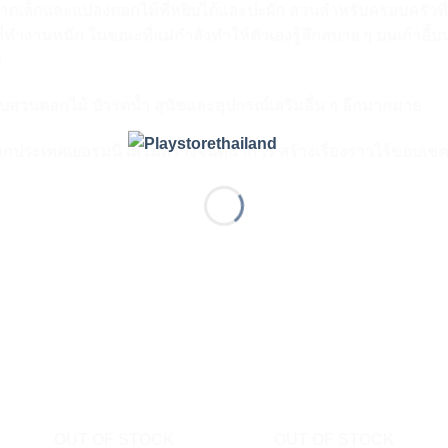
าดเล็กและแปลงดอกไม้ที่หยิบได้และปะผัก สวนสำหรับครอบครัวที่
ำงานหนัก ในขณะที่แม่กำลังทำให้ตัวเองรู้สึกสบาย ๆ บนเก้าอี้บนดาด
ก
ับสวนดอกไม้ บัวรดน้ำ สุนัขและอุปกรณ์เสริมอื่น ๆ อีกมากมาย
ากประเทศเยอรมนี เสริมสร้างจินตนาการ สร้างเรื่องราวไร้ขอบเ
OUT OF STOCK
OUT OF STOCK