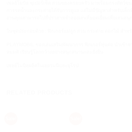
เพลย์โมบิล ซุเปอร์เซ็ต สวนของครอบครัว มาพร้อมกรงสัตว์ขน
การรดน้ำและกระต่ายได้รับการดูแล แต่ไม่มีปัญหาสำหรับเด็กที่ท
งานคุณสามารถไปที่ปราสาทจำลองเล่นที่ยอดเยี่ยมเพื่อเล่นสนุ
ในชุดประกอบด้วย : ฟิกเกอร์แม่ลูก สวน กระต่าย ดอกไม้ สำหร
PLAYMOBIL ของเล่นเสริมพัฒนาการ ฟิกเกอร์หุ่นต่อ นำเข้าจ
สมมติ เรียนรู้โลกกว้างอย่างสนุกสนานและยั่งยืน
เพลย์โมบิลผลิตในเยอรมนีและยุโรป
RELATED PRODUCTS
Sale!
Sale!