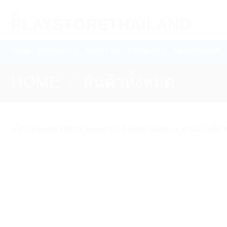
Skip
Search
to
for:
content
HOME
PRODUCT
ABOUT US
PAYMENT
MEMBERSHIP
HOME
/
สินค้าทั้งหมด