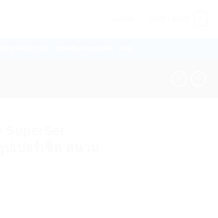
0
LOGIN
CART /
฿
0.00
VENT/EXHIBITION
รับจัดกิจกรรมวันเกิด
FAQ
0 SuperSet
ุปเปอร์เซ็ต สนาม