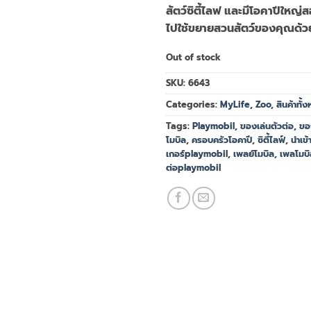
สัตว์ซิตี้ไลฟ และมีโอคาปีใหญ่
ไปใช้ขยายสวนสัตว์ของคุณด้วย
Out of stock
SKU:
6643
Categories:
MyLife
,
Zoo
,
สินค้าทั้
Tags:
Playmobil
,
ของเล่นตัวต่อ
,
ขอ
โมบิล
,
ครอบครัวโอคาปี
,
ซิตี้ไลฟ์
,
นำเข
เกอร์playmobil
,
เพลย์โมบิล
,
เพลโมบิ
ต่อplaymobil