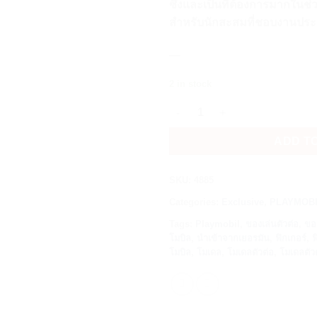
ซึ้งและเป็นที่ต้องการมากในช
สำหรับนักสะสมที่ชอบงานประ
—
2 in stock
PLAYMOBIL® PLUS 4885 Nativit
ADD T
SKU:
4885
Categories:
Exclusive
,
PLAYMOBI
Tags:
Playmobil
,
ของเล่นตัวต่อ
,
ขอ
โมบิล
,
นำเข้าจากเยอรมัน
,
ฟิกเกอร์
,
ฟ
โมบิล
,
โมเดล
,
โมเดลตัวต่อ
,
โมเดลตัว