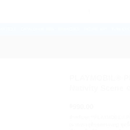
ARTICLE
CATALOGUE 2026
BRANCHES
FIGURE ART
รับจัด E
PLAYMOBIL® P
Nativity Scene 
990.00
฿
สำหรับชุด **PLAYMOBIL® PL
(ฉากประสูติของพระเยซู) ชุดนี้