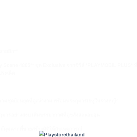
ลาสสิก**
ivity Scene 4885** ชุด Exclusive จากซีรีส์ *PLAYMOBIL PLUS*
ประณีต
สวมชุดย้อนยุคที่ดูสง่างาม พร้อมพระกุมารเยซูในรางหญ้า
ุมารอย่างสงบ เพิ่มบรรยากาศที่ดูขลังและอบอุ่น
ไม้มุมฉากที่ช่วยสร้างมิติให้กับเหตุการณ์