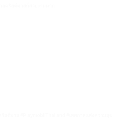
ทศกาลคริสต์มาสก็สวยงามมาก
ริสต์มาส #PlaymobilThailand #เทศกาลแห่งความสุข