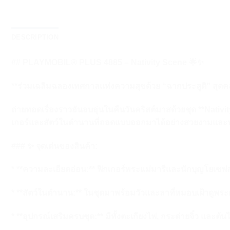
DESCRIPTION
## PLAYMOBIL® PLUS 4885 – Nativity Scene 🌟✨
**ร่วมเฉลิมฉลองเทศกาลแห่งความสุขด้วย “ฉากประสูติ” สุดค
ถ่ายทอดเรื่องราวอันอบอุ่นในคืนวันคริสต์มาสด้วยชุด **Nat
เกอร์และสัตว์ในตำนานที่ถอดแบบออกมาได้อย่างสวยงามและ
### ✨ จุดเด่นของสินค้า:
* **ความละเอียดอ่อน:** ฟิกเกอร์พระแม่มารีและนักบุญโยเซฟ
* **สัตว์ในตำนาน:** ในชุดมาพร้อมวัวและลาที่หมอบเฝ้าดูพระก
* **อุปกรณ์เสริมครบชุด:** มีทั้งตะเกียงไฟ, กระต่ายจิ๋ว และต้น