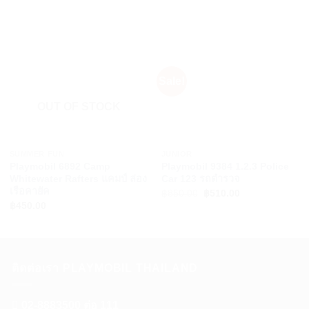
Sale!
OUT OF STOCK
+
+
SUMMER FUN
JUNIOR
Playmobil 6892 Camp
Playmobil 9384 1.2.3 Police
Whitewater Rafters แคมป์ ล่อง
Car 123 รถตำรวจ
เรือคายัค
Original
Current
฿
850.00
฿
510.00
price
price
฿
450.00
was:
is:
฿850.00.
฿510.00.
ติดต่อเรา PLAYMOBIL THAILAND
02-8883500 ต่อ 111