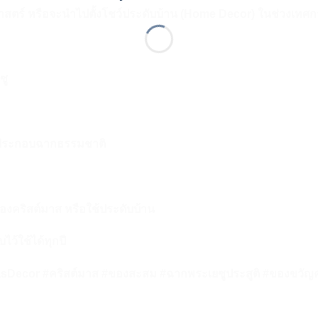
วัติศาสตร์ หรือจะนำไปตั้งโชว์ประดับบ้าน (Home Decor) ในช่วงเ
ซู
่วนประกอบฉากธรรมชาติ
่องคริสต์มาส หรือใช้ประดับบ้าน
ว้ใช้ได้ทุกปี
Decor #คริสต์มาส #ของสะสม #ฉากพระเยซูประสูติ #ของขวัญค