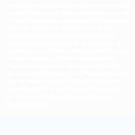
Play (บทบาทสมมติ) ผลิตและนำเข้าจากประเทศเยอรมันครั้ง
แรกเมือ ปี 1974 ตลอด 50 ปี Playmobil จัดจำหน่ายกว่า 100
ประเทศทั่วโลก ด้วย Playmobil System ทำให้ทุกๆเซ็ตของ
Playmobil สามารถเล่นด้วยกันได้ทั้งหมดทุกตัว ด้วย
อัตราส่วน 1 ต่อ 24 ฟิกเกอร์คนมีความสูง 7.5 ซม และ
สามารถเปลี่ยนชิ้นส่วนได้แทบทุกชิ้น ตั้งแต่หัวจรดเท้า มี
อุปกรณ์ประกอบต่างๆ ให้เลือกสรรค์มากมาย ทำให้สามารถ
สร้างสรรค์ฟิกเกอร์ออกมาได้เป็นล้านๆแบบเลยทีเดียว
Playmobil ของเล่นเสริมสร้างจินตนาการ สร้างเรื่องราว
อย่างสนุกสนานในโลกเสมือนจริงกับ Playmobil เหมาะกับ
เด็กอายุเริ่มตั้งแต่ 1 ขวบครึ่งขึ้นไปถึง 99 ปี บริษัท โซลิด
เอ็นเตอร์ไพรซ์ จำกัด ตัวแทนจำหน่ายสินค้า Playmobil
อย่างเป็นทางการเจ้าเดียวในประเทศไทย ในนามของ
Playstorethailand