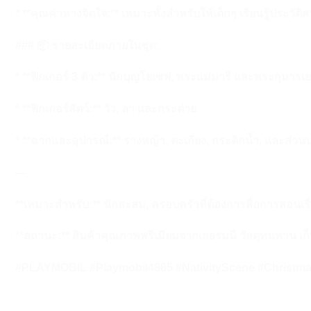
* **คุณค่าทางจิตใจ:** เหมาะทั้งสำหรับให้เด็กๆ เรียนรู้ประ
### 📦 รายละเอียดภายในชุด:
* **ฟิกเกอร์ 3 ตัว:** นักบุญโยเซฟ, พระแม่มารี และพระกุมารเย
* **ฟิกเกอร์สัตว์:** วัว, ลา และกระต่าย
* **ฉากและอุปกรณ์:** รางหญ้า, ตะเกียง, กระติกน้ำ, และส
—
**เหมาะสำหรับ:** นักสะสม, ครอบครัวที่ต้องการสื่อการสอนเรื
**สถานะ:** สินค้าคุณภาพพรีเมียมจากเยอรมนี วัสดุทนทาน เก็บไ
#PLAYMOBIL #Playmobil4885 #NativityScene #Christmas