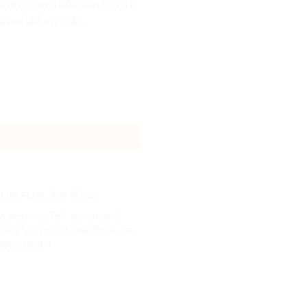
่วงเทศกาลคริสต์มาสครับ หรือ
ณีตสไตล์คลาสสิก
y Scene ฉากประสูติ quantity
O CART
L(R) PLUS
,
สินค้าทั้งหมด
งเล่นประกอบโชว์
,
ของเล่นเพลย์
ิกเกอร์playmobil
,
เพลย์โมบิล
,
เพล
ต่อplaymobil