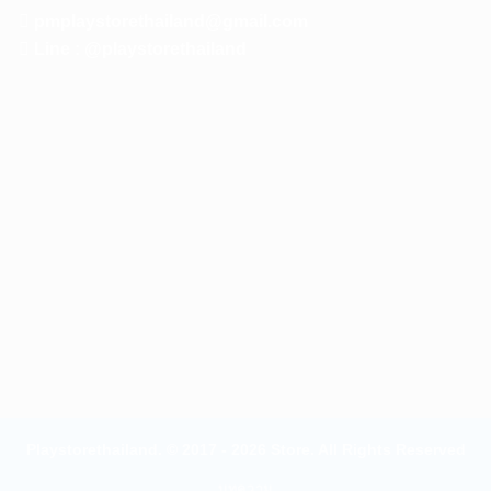
pmplaystorethailand@gmail.com
Line : @playstorethailand
Playstorethailand. © 2017 - 2026 Store. All Rights Reserved
บทความ