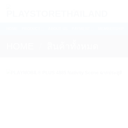
Skip
Search
to
for:
content
HOME
PRODUCT
ABOUT US
PAYMENT
MEMBERSHIP
HOME
/
สินค้าทั้งหมด