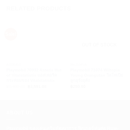
RELATED PRODUCTS
Sale!
OUT OF STOCK
+
+
ASTERIX
WILTOPIA
Playmobil 70932 Asterix Hut
Playmobil 71074 Wiltopia
of Vitalstatistix แอสเทอริค
Young Orangutan วิลโทเปีย
กระท่อมของ Vitalstatistix
ลูกอุรังอุตัง
Original
Current
฿
3,990.00
฿
3,591.00
฿
250.00
price
price
was:
is:
฿3,990.00.
฿3,591.00.
ABOUT US
Playmobil ของเล่นเสริมพัฒนาการ ฟิกเกอร์หุ่นต่อ Role-