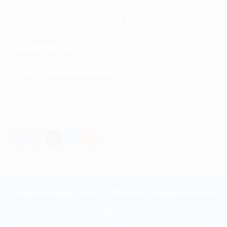
ติดต่อเรา PLAYMOBIL THAILAND
02-8883500 ต่อ 111
pmplaystorethailand@gmail.com
Line : @playstorethailand
SOCIAL MEDIA
Playstorethailand. © 2017 - 2026 Store. All Rights Reserved
บทความ
This page is not owned, run, endorsed or authorized by