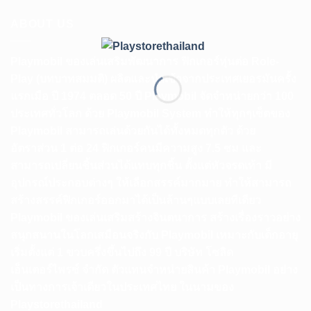
ABOUT US
Playmobil ของเล่นเสริมพัฒนาการ ฟิกเกอร์หุ่นต่อ Role-
Play (บทบาทสมมติ) ผลิตและนำเข้าจากประเทศเยอรมันครั้ง
แรกเมือ ปี 1974 ตลอด 50 ปี Playmobil จัดจำหน่ายกว่า 100
ประเทศทั่วโลก ด้วย Playmobil System ทำให้ทุกๆเซ็ตของ
Playmobil สามารถเล่นด้วยกันได้ทั้งหมดทุกตัว ด้วย
อัตราส่วน 1 ต่อ 24 ฟิกเกอร์คนมีความสูง 7.5 ซม และ
สามารถเปลี่ยนชิ้นส่วนได้แทบทุกชิ้น ตั้งแต่หัวจรดเท้า มี
อุปกรณ์ประกอบต่างๆ ให้เลือกสรรค์มากมาย ทำให้สามารถ
สร้างสรรค์ฟิกเกอร์ออกมาได้เป็นล้านๆแบบเลยทีเดียว
Playmobil ของเล่นเสริมสร้างจินตนาการ สร้างเรื่องราวอย่าง
สนุกสนานในโลกเสมือนจริงกับ Playmobil เหมาะกับเด็กอายุ
เริ่มตั้งแต่ 1 ขวบครึ่งขึ้นไปถึง 99 ปี บริษัท โซลิด
เอ็นเตอร์ไพรซ์ จำกัด ตัวแทนจำหน่ายสินค้า Playmobil อย่าง
เป็นทางการเจ้าเดียวในประเทศไทย ในนามของ
Playstorethailand