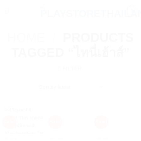
Skip
0
to
content
HOME
/
PRODUCTS
TAGGED “ไทนี่เฮ้าส์”
FILTER
Sale!
Sale!
Sale!
MYLIFE
MYLIFE
MYLIFE