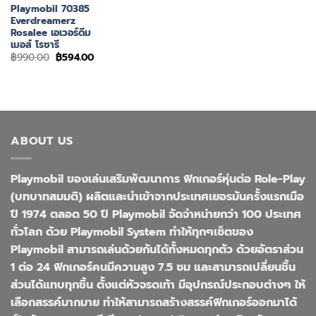
Playmobil 70385
Everdreamerz
Rosalee เอเวอร์ดีม
เมอส์ โรซารี
Original
Current
฿
990.00
฿
594.00
price
price
was:
is:
฿990.00.
฿594.00.
ABOUT US
Playmobil ของเล่นเสริมพัฒนาการ ฟิกเกอร์หุ่นต่อ Role-Play
(บทบาทสมมติ) ผลิตและนำเข้าจากประเทศเยอรมันครั้งแรกเมือ
ปี 1974 ตลอด 50 ปี Playmobil จัดจำหน่ายกว่า 100 ประเทศ
ทั่วโลก ด้วย Playmobil System ทำให้ทุกๆเซ็ตของ
Playmobil สามารถเล่นด้วยกันได้ทั้งหมดทุกตัว ด้วยอัตราส่วน
1 ต่อ 24 ฟิกเกอร์คนมีความสูง 7.5 ซม และสามารถเปลี่ยนชิ้น
ส่วนได้แทบทุกชิ้น ตั้งแต่หัวจรดเท้า มีอุปกรณ์ประกอบต่างๆ ให้
เลือกสรรค์มากมาย ทำให้สามารถสร้างสรรค์ฟิกเกอร์ออกมาได้