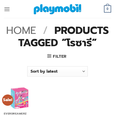
Skip
to
0
content
HOME
/
PRODUCTS
TAGGED “โรซารี”
FILTER
Sale!
EVERDREAMERZ