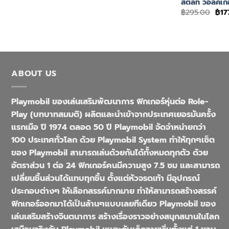
สติลท์ วอล์คเก
Ori
฿
295.00
฿
17
pri
was
฿29
ABOUT US
Playmobil ของเล่นเสริมพัฒนาการ ฟิกเกอร์หุ่นต่อ Role-
Play (บทบาทสมมติ) ผลิตและนำเข้าจากประเทศเยอรมันครั้ง
แรกเมือ ปี 1974 ตลอด 50 ปี Playmobil จัดจำหน่ายกว่า
100 ประเทศทั่วโลก ด้วย Playmobil System ทำให้ทุกๆเซ็ต
ของ Playmobil สามารถเล่นด้วยกันได้ทั้งหมดทุกตัว ด้วย
อัตราส่วน 1 ต่อ 24 ฟิกเกอร์คนมีความสูง 7.5 ซม และสามารถ
เปลี่ยนชิ้นส่วนได้แทบทุกชิ้น ตั้งแต่หัวจรดเท้า มีอุปกรณ์
ประกอบต่างๆ ให้เลือกสรรค์มากมาย ทำให้สามารถสร้างสรรค์
ฟิกเกอร์ออกมาได้เป็นล้านๆแบบเลยทีเดียว Playmobil ของ
เล่นเสริมสร้างจินตนาการ สร้างเรื่องราวอย่างสนุกสนานในโลก