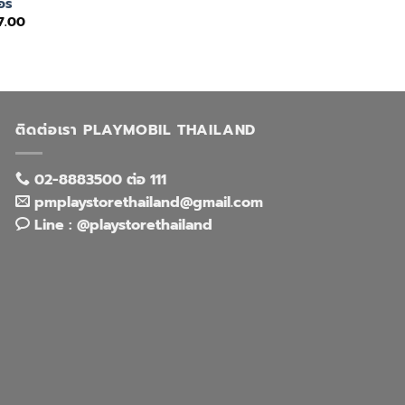
อร์
ginal
Current
7.00
ce
price
:
is:
5.00.
฿177.00.
ติดต่อเรา PLAYMOBIL THAILAND
02-8883500 ต่อ 111
pmplaystorethailand@gmail.com
Line : @playstorethailand