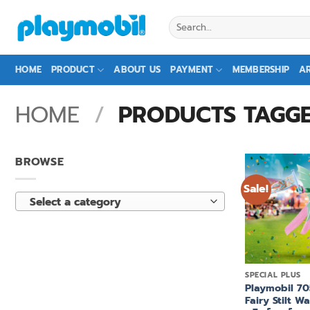
Skip
Search
to
for:
content
HOME
PRODUCT
ABOUT US
PAYMENT
MEMBERSHIP
AR
HOME
/
PRODUCTS TAGGED “
BROWSE
Sale!
Select a category
+
SPECIAL PLUS
Playmobil 70
Fairy Stilt Wa