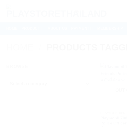
Skip
Search
to
for:
content
HOME
PRODUCT
ABOUT US
PAYMENT
MEMBERSHIP
HOME
/
PRODUCTS TAGGED 
BROWSE
OUT 
+
PLAYMO FRIEN
Playmobil 70
Police Officer 