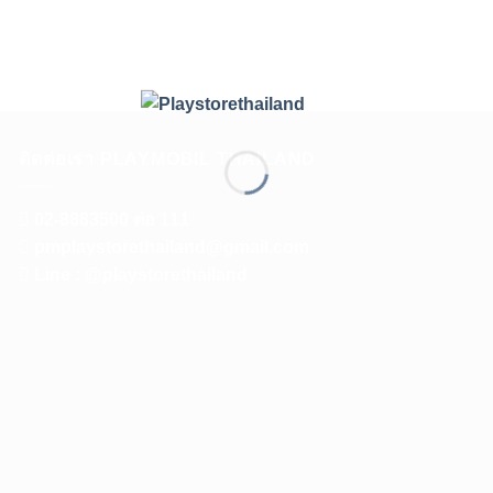
ติดต่อเรา PLAYMOBIL THAILAND
02-8883500 ต่อ 111
pmplaystorethailand@gmail.com
Line : @playstorethailand