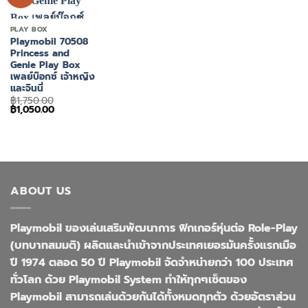
PLAY BOX
Playmobil 70508
Princess and
Genie Play Box
เพลย์บ๊อกซ์ เจ้าหญิง
และจินนี่
฿
1,750.00
Original
Current
฿
1,050.00
price
price
was:
is:
฿1,750.00.
฿1,050.00.
ABOUT US
Playmobil ของเล่นเสริมพัฒนาการ ฟิกเกอร์หุ่นต่อ Role-Play
(บทบาทสมมติ) ผลิตและนำเข้าจากประเทศเยอรมันครั้งแรกเมือ
ปี 1974 ตลอด 50 ปี Playmobil จัดจำหน่ายกว่า 100 ประเทศ
ทั่วโลก ด้วย Playmobil System ทำให้ทุกๆเซ็ตของ
Playmobil สามารถเล่นด้วยกันได้ทั้งหมดทุกตัว ด้วยอัตราส่วน