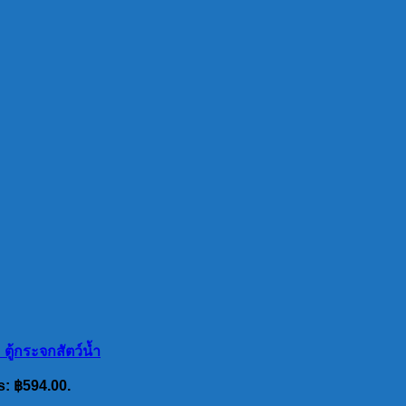
ู้กระจกสัตว์น้ำ
s: ฿594.00.