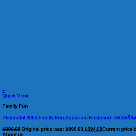
+
Quick View
Family Fun
Playmobil 9063 Family Fun Aquarium Enclosure อควอเรียม ต
฿
990.00
Original price was: ฿990.00.
฿
594.00
Current price i
About us