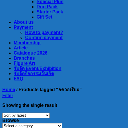
Special Plus
Duo Pack
Starter Pack
Gift Set
About us
Payment
How to payment?
Confirm payment
Membership
Article
Catalogue 2026
Branches
Figure Art
รับจัด Event/Exhibition
รับจัดกิจกรรมวันเกิด
FAQ
Home
/
Products tagged “อควอเรียม”
Filter
Showing the single result
Browse