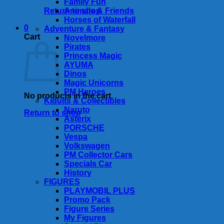
Family Fun
Return to shop
Animals & Friends
Horses of Waterfall
0
Adventure & Fantasy
Cart
Novelmore
Pirates
Princess Magic
AYUMA
Dinos
Magic Unicorns
PM Heroes
No products in the cart.
Kidults & Collectibles
Naruto
Return to shop
Asterix
PORSCHE
Vespa
Volkswagen
PM Collector Cars
Specials Car
History
FIGURES
PLAYMOBIL PLUS
Promo Pack
Figure Series
My Figures