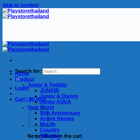
Skip to content
Search for:
Home
Product
Junior & Toddler
Login
JUNIOR
Junior & Disney
Cart /
฿
0.00
0
Junior AQUA
Your World
50th Anniversary
Action Heroes
MyLife
Country
Wiltopia
No products in the cart.