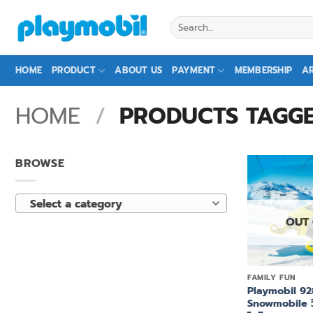
Skip
Search
to
for:
content
HOME
PRODUCT
ABOUT US
PAYMENT
MEMBERSHIP
AR
HOME
/
PRODUCTS TAGGED 
BROWSE
Select a category
OUT
+
FAMILY FUN
Playmobil 92
Snowmobile วิ