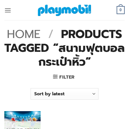
Skip
to
0
content
HOME
/
PRODUCTS
TAGGED “สนามฟุตบอล
กระเป๋าหิ้ว”
FILTER