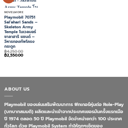
NOVELMORE
Playmobil 70751
Sal’ahari Sands –
Skeleton Army
Temple โนเวลมอร์
ซาลาฮาริ แซนด์ –
วิหารกองทัพโครง
กระดูก
฿
4,250.00
Original
Current
฿
2,550.00
price
price
was:
is:
฿4,250.00.
฿2,550.00.
ABOUT US
Playmobil ของเล่นเสริมพัฒนาการ ฟิกเกอร์หุ่นต่อ Role-Play
(บทบาทสมมติ) ผลิตและนำเข้าจากประเทศเยอรมันครั้งแรกเมือ
ปี 1974 ตลอด 50 ปี Playmobil จัดจำหน่ายกว่า 100 ประเทศ
ทั่วโลก ด้วย Playmobil System ทำให้ทุกๆเซ็ตของ