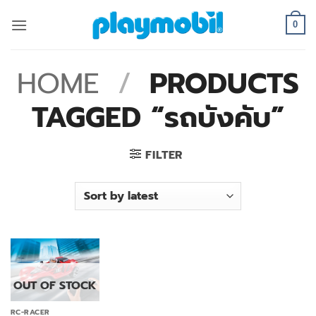
Skip
to
0
content
HOME
/
PRODUCTS
TAGGED “รถบังคับ”
FILTER
OUT OF STOCK
RC-RACER